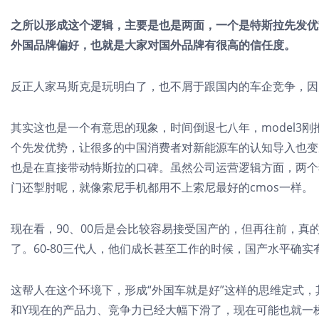
之所以形成这个逻辑，主要是也是两面，一个是特斯拉先发优
外国品牌偏好，也就是大家对国外品牌有很高的信任度。
反正人家马斯克是玩明白了，也不屑于跟国内的车企竞争，因
其实这也是一个有意思的现象，时间倒退七八年，model3
个先发优势，让很多的中国消费者对新能源车的认知导入也变成
也是在直接带动特斯拉的口碑。虽然公司运营逻辑方面，两个
门还掣肘呢，就像索尼手机都用不上索尼最好的cmos一样。
现在看，90、00后是会比较容易接受国产的，但再往前，真
了。60-80三代人，他们成长甚至工作的时候，国产水平确
这帮人在这个环境下，形成“外国车就是好”这样的思维定式，其
和Y现在的产品力、竞争力已经大幅下滑了，现在可能也就一