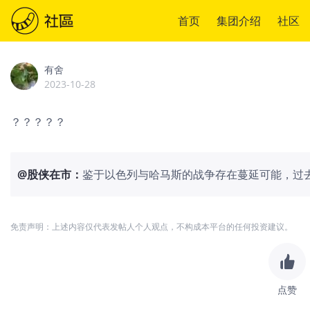
首页
集团介绍
社区
有舍
2023-10-28
？？？？？
@
股侠在市
：
鉴于以色列与哈马斯的战争存在蔓延可能，过
一的原油。随着OPEC+减产，全球石油库存
点。 巴菲特对能源股的喜爱之情溢于言表，除
哈撒韦耗资33亿美元增持美国马里兰州液化天然气公
免责声明：上述内容仅代表发帖人个人观点，不构成本平台的任何投资建议。
持股75%。 $西方石油(OXY)$
点赞