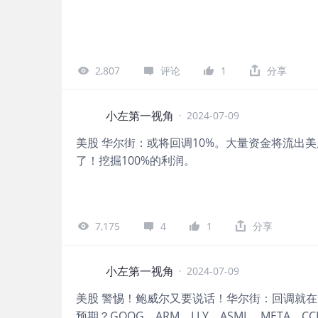
2,807
评论
1
分享
小左第一视角
·
2024-07-09
美股 华尔街：或将回调10%。大量资金将流出美
了！挖掘100%的利润。
7,175
4
1
分享
小左第一视角
·
2024-07-09
美股 警惕！鲍威尔又要说话！华尔街：回调就在眼
预期？GOOG、ARM、LLY、ASML、META、CCL