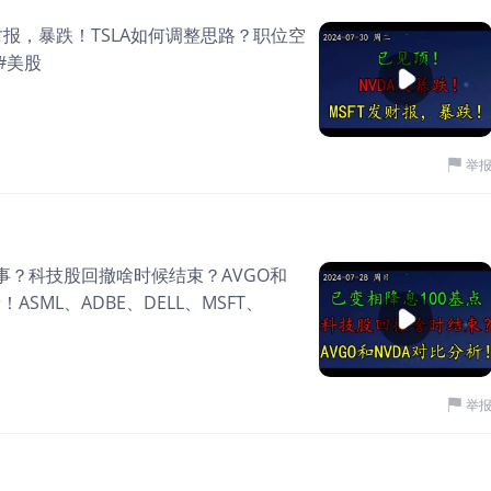
财报，暴跌！TSLA如何调整思路？职位空
#美股
举
事？科技股回撤啥时候结束？AVGO和
SML、ADBE、DELL、MSFT、
举