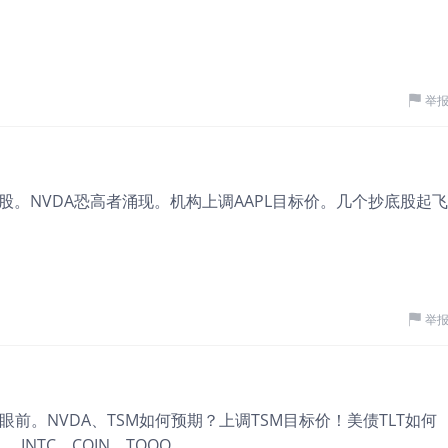
举
股。NVDA恐高者涌现。机构上调AAPL目标价。几个抄底股起飞
举
前。NVDA、TSM如何预期？上调TSM目标价！美债TLT如何
、INTC、COIN、TQQQ