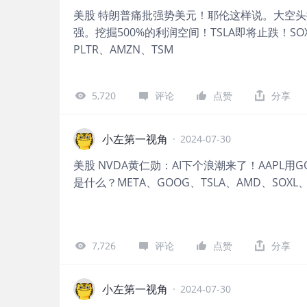
美股 特朗普痛批强势美元！耶伦这样说。大空头
强。挖掘500%的利润空间！TSLA即将止跌！SOXL
PLTR、AMZN、TSM
5,720
评论
点赞
分享
小左第一视角
·
2024-07-30
美股 NVDA黄仁勋：AI下个浪潮来了！AAPL用G
是什么？META、GOOG、TSLA、AMD、SOXL、
7,726
评论
点赞
分享
小左第一视角
·
2024-07-30