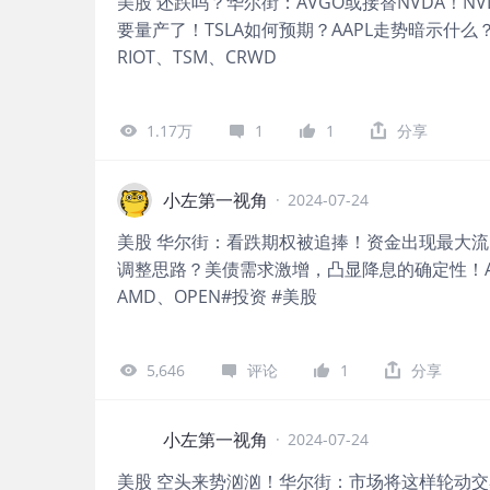
美股 还跌吗？华尔街：AVGO或接替NVDA！
要量产了！TSLA如何预期？AAPL走势暗示什么？
RIOT、TSM、CRWD
1.17万
1
1
分享
小左第一视角
·
2024-07-24
美股 华尔街：看跌期权被追捧！资金出现最大流出
调整思路？美债需求激增，凸显降息的确定性！ARM
AMD、OPEN#投资 #美股
5,646
评论
1
分享
小左第一视角
·
2024-07-24
美股 空头来势汹汹！华尔街：市场将这样轮动交易