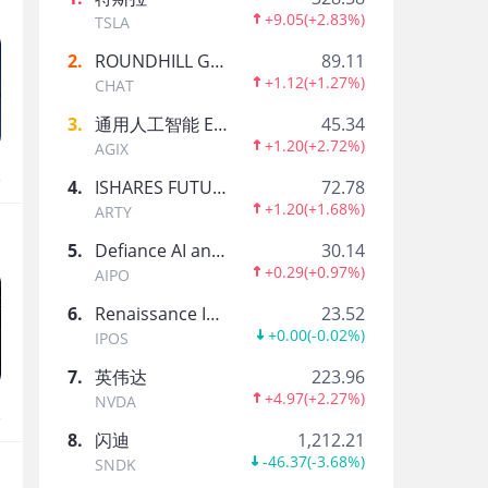
+9.05
(
+2.83%
)
TSLA
2
.
ROUNDHILL GENERATIVE AI & TECHNOLOGY ETF
89.11
+1.12
(
+1.27%
)
CHAT
3
.
通用人工智能 ETF-AGIX
45.34
+1.20
(
+2.72%
)
AGIX
报
4
.
ISHARES FUTURE AI & TECH ETF
72.78
+1.20
(
+1.68%
)
ARTY
5
.
Defiance AI and Power Infrastructure ETF
30.14
+0.29
(
+0.97%
)
AIPO
6
.
Renaissance International IPO ETF
23.52
+0.00
(
-0.02%
)
IPOS
7
.
英伟达
223.96
+4.97
(
+2.27%
)
NVDA
报
8
.
闪迪
1,212.21
-46.37
(
-3.68%
)
SNDK