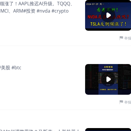
领涨了！AAPL推迟AI升级。TQQQ、
CI、ARM#投资 #nvda #crypto
举
#美股 #btc
举