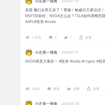
小左第一视角
·
2024-07-31
美股 魔幻走势又来了！警惕！鲍威尔又要说话！
MSFT目标价。NVDA怎么走？TSLA如何调整思
AAPL#投资 #nvda
1.10万
3
1
分享
小左第一视角
·
2024-07-31
NVDA再度大暴跌！ #投资 #nvda #crypto #投资
7,020
评论
点赞
分享
小左第一视角
·
2024-07-30