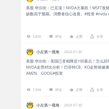
美股 华尔街：已见顶！NVDA大暴跌！MSFT发
缺数高于预期。消费者信心改善。#投资 #nvda 
5,650
评论
点赞
分享
小左第一视角
·
2024-07-30
美股 华尔街：美国已变相降息100基点！怎么回
NVDA走势对比分析！巴菲特CB、KO走势很健康！A
AMZN、GOOG#投资
7,958
评论
点赞
分享
小左第一视角
·
2024-07-30