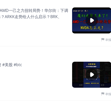
AMD一己之力扭转局势！华尔街：下调
路？ARKK走势给人什么启示？BRK、
举
 #美股 #btc
举