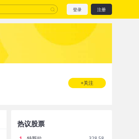
登录
注册
+关注
热议股票
1
.
特斯拉
328.58