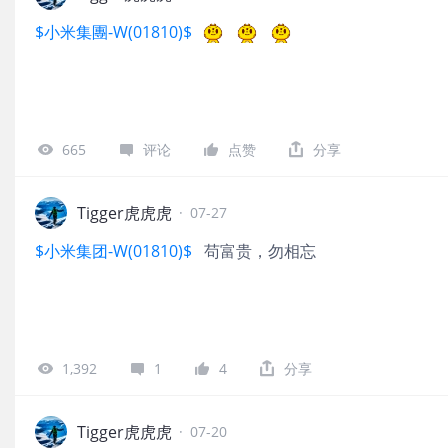
$小米集團-W(01810)$
665
评论
点赞
分享
Tigger虎虎虎
·
07-27
$小米集团-W(01810)$
苟富贵，勿相忘
1,392
1
4
分享
Tigger虎虎虎
·
07-20