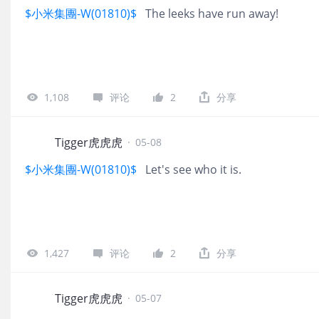
$小米集團-W(01810)$
The leeks have run away!
1,108
评论
2
分享
Tigger虎虎虎
·
05-08
$小米集團-W(01810)$
Let's see who it is.
1,427
评论
2
分享
Tigger虎虎虎
·
05-07