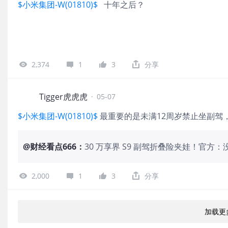
$小米集团-W(01810)$
十年之后？
2,374
1
3
分享
Tigger虎虎虎
·
05-07
$小米集团-W(01810)$
最重要的是未满12周岁禁止坐副驾
@
财经看点666
：
30 万享界 S9 副驾折叠险夹娃！官方
界 S9，主打高端零重力座椅，竟曝出
交平台，5 月 5 日官方紧急回应，却
2,000
1
3
分享
视频，称在开启后排零重力模式时，副
直接自动折叠，家长多次喊 “停下” 都
官方发布说明，称网传场景未达到防夹
加载更
有多重安全设计：检测到占位或系安全