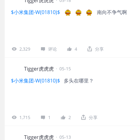
Tigger虎虎虎
·
05-18
$小米集团-W(01810)$
南向不争气啊
2,329
评论
4
分享
Tigger虎虎虎
·
05-15
$小米集团-W(01810)$
多头在哪里？
1,715
1
2
分享
Tigger虎虎虎
·
05-13