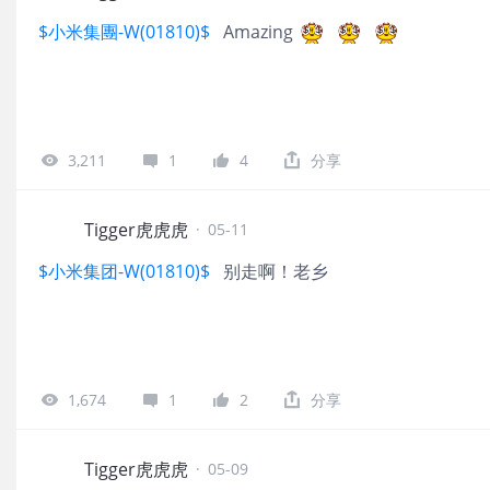
$小米集團-W(01810)$
Amazing
3,211
1
4
分享
Tigger虎虎虎
·
05-11
$小米集团-W(01810)$
别走啊！老乡
1,674
1
2
分享
Tigger虎虎虎
·
05-09