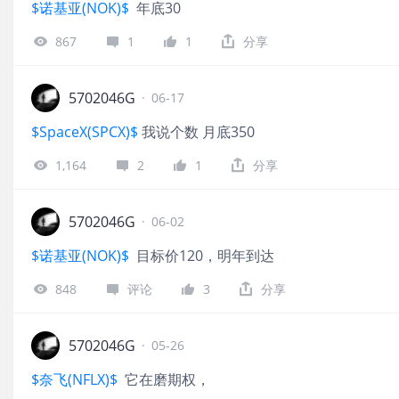
$诺基亚(NOK)$
年底30
867
1
1
分享
5702046G
·
06-17
$SpaceX(SPCX)$
我说个数 月底350
1,164
2
1
分享
5702046G
·
06-02
$诺基亚(NOK)$
目标价120，明年到达
848
评论
3
分享
5702046G
·
05-26
$奈飞(NFLX)$
它在磨期权，