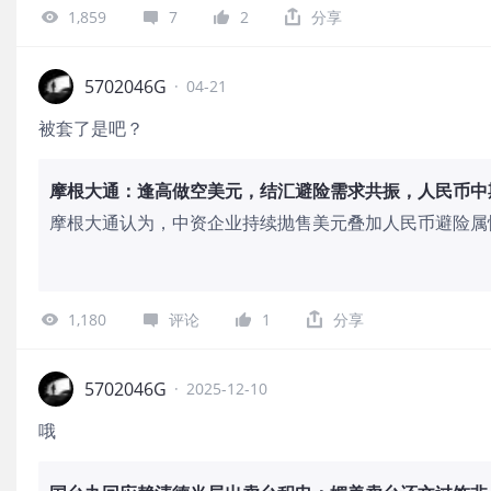
1,859
7
2
分享
5702046G
·
04-21
被套了是吧？
摩根大通：逢高做空美元，结汇避险需求共振，人民币中
摩根大通认为，中资企业持续抛售美元叠加人民币避险属
企业结汇动能强劲，且不仅限于当期美元收入——过去数
加速消耗，为人民币升值提供持续动力；中东冲突期间人民
石油美元体系分化及能源贸易中人民币结算占比上升，避
1,180
评论
1
分享
5702046G
·
2025-12-10
哦