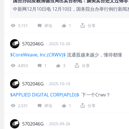
国台办回应赖清德当局出卖台积电：媚美卖台还文过饰非
中新网12月10日电 12月10日，国务院台办举行例行
支持台积电或半导体产业到美国、日本、欧洲去，以促进
人陈斌华表示，这再次证明，赖清德当局是不折不扣的“卖
3,151
评论
1
分享
代民众辛苦打拼而积攒的宝贵资产在被掠夺、被掏空，他
业、企业和民众利益在被奉送、被牺牲，他们还洋洋得意
非，真是无耻至极。
5702046G
·
2025-10-20
$CoreWeave, Inc.(CRWV)$
流通股越来越少，懂得都懂
4,853
1
3
分享
5702046G
·
2025-10-10
$APPLIED DIGITAL CORP(APLD)$
下一个Crwv？
2,531
评论
1
分享
5702046G
·
2025-09-26