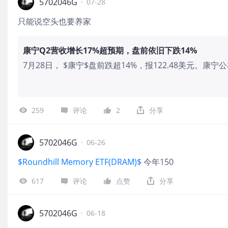
5702046G
·
07-28
只能说空头也要养家
康宁Q2营收增长17%超预期，盘前依旧下跌14%
7月28日， $康宁$盘前跌超14%，报122.48美元。康宁
销售额同比增长17%至45.1亿美元；归属于股东的净利润同
务来看，光通信业务销售额同比大增32%至20.7亿美元
至4.38亿美元。展望第三季度，康宁预计核心销售额为4
259
评论
2
分享
16%；核心每股收益预计为0.85至0.89美元，同比增长约
5702046G
·
06-26
$Roundhill Memory ETF(DRAM)$
今年150
617
评论
点赞
分享
5702046G
·
06-18