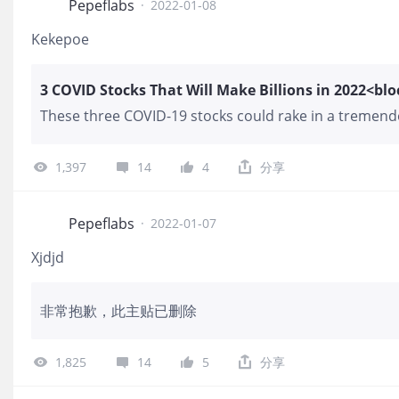
Pepeflabs
·
2022-01-08
Kekepoe
These three COVID-19 stocks could rake in a tremend
1,397
14
4
分享
Pepeflabs
·
2022-01-07
Xjdjd
非常抱歉，此主贴已删除
1,825
14
5
分享