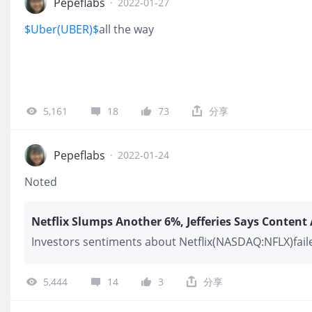
Pepeflabs
·
2022-01-27
$Uber(UBER)$
all the way
5,161
18
73
分享
Pepeflabs
·
2022-01-24
Noted
Investors sentiments about Netflix(NASDAQ:NFLX)faile
5,444
14
3
分享