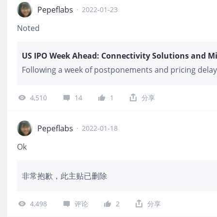
Pepeflabs
·
2022-01-23
Noted
Following a week of postponements and pricing delay
schedule
4,510
14
1
分享
Pepeflabs
·
2022-01-18
Ok
非常抱歉，此主贴已删除
4,498
评论
2
分享