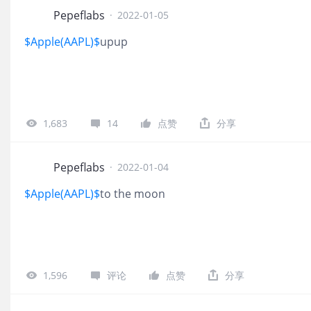
Pepeflabs
·
2022-01-05
$Apple(AAPL)$
upup
1,683
14
点赞
分享
Pepeflabs
·
2022-01-04
$Apple(AAPL)$
to the moon
1,596
评论
点赞
分享