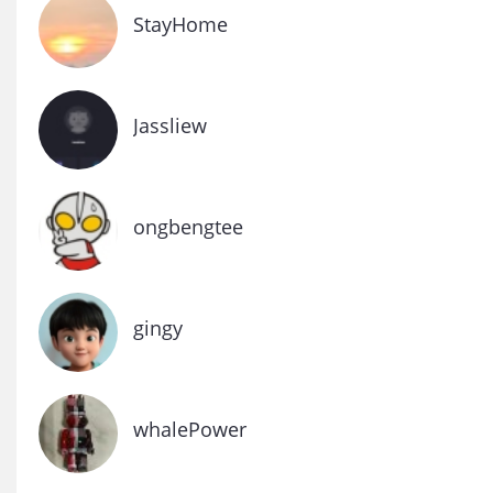
StayHome
Jassliew
ongbengtee
gingy
whalePower