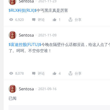
Sentosa
·
2021-11-23
$RLX科技(RLX)$
中丐黑庄真是厉害
6,920
评论
1
分享
Sentosa
·
2021-11-09
$富途控股(FUTU)$
今晚在隔壁什么话都没说，给这人点了
了。呵呵。不空你空谁！
8,078
评论
4
分享
Sentosa
·
2021-09-16
已阅