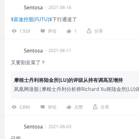
Sentosa
·
2021-08-16
$富途控股(FUTU)$
下行通道了
1,928
评论
1
分享
Sentosa
·
2021-08-11
又要割韭菜了？
摩根士丹利将陆金所(LU)的评级从持有调高至增持
凤凰网港股|摩根士丹利分析师Richard Xu将陆金所(L
美元，此前该公司报告的第二季度利润好于预期，同时 "
后，他认为股票的下跌过头了，他认为在目前的水平有很
2,880
评论
点赞
分享
Sentosa
·
2021-08-03
已阅