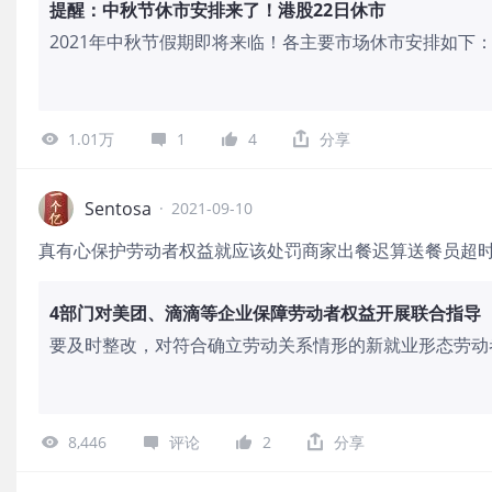
提醒：中秋节休市安排来了！港股22日休市
2021年中秋节假期即将来临！各主要市场休市安排如下：​​港股： 9月22日（周
月23日（周四）起照常开市。 A股： 9月20日（周一）至9月21日（周二）休市。9月22日
（周三）起照常开市。 美股、英股、澳股、新加坡股市照常交易。 沪股通和深股通： 9月
17日（周五）至9月22日（周三）关闭。9月23日（周四）起照常开通。 
1.01万
1
4
分享
（周四）至9月22日（周三）关闭。9月23日（周四）起
Sentosa
·
2021-09-10
真有心保护劳动者权益就应该处罚商家出餐迟算送餐员超
4部门对美团、滴滴等企业保障劳动者权益开展联合指导
要及时整改，对符合确立劳动关系情形的新就业形态劳动
合法权益；对不完全符合确立劳动关系情形的劳动者要订
保障其劳动报酬、休息、劳动安全等权益。
8,446
评论
2
分享