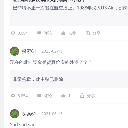
巴菲特不止一次栽在航空股上。1988年买入US Air，割
的行业是那些增长迅速但很难赚钱的行业，比如航空”；20
是致命陷阱”；不料20
3,654
评论
点赞
分享
探索61
·
2023-02-19
现在的北向资金是货真价实的外资？？？
非常抱歉，此主贴已删除
3,854
评论
1
分享
探索61
·
2021-06-15
Sad sad sad