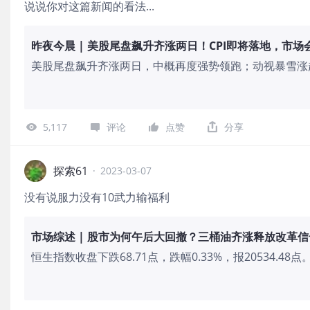
说说你对这篇新闻的看法...
昨夜今晨 | 美股尾盘飙升齐涨两日！CPI即将落地，市
美股尾盘飙升齐涨两日，中概再度强势领跑；动视暴雪涨
获美法院批准；Roku携手Shopify推出可购物广告，股
应？Corley拒绝了FTC的初步禁令，该禁令试图以损害游
Shopify推出可购物广告，周二股价双双上涨当地时间周二，
5,117
评论
点赞
分享
作，将为合作商家提供一条通过可购物广告吸引流媒体用
探索61
·
2023-03-07
没有说服力没有10武力输福利
市场综述 | 股市为何午后大回撤？三桶油齐涨释放改革信
恒生指数收盘下跌68.71点，跌幅0.33%，报20534.48点