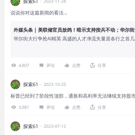
探索61
·
2023-11-28
说说你对这篇新闻的看法...
华尔街大行争抢AI精英 高盛的人才净流失量居各行之首
优秀的AI精英，而高盛在这场人才争夺战中总是输家。华尔街
指数上周跌至新冠疫情以来最低。美国房价指数创历史新
格指数继续攀升，创下历史新高。世界大型企业联合会周
4,807
评论
点赞
分享
指数从10月份下修后的99.1升至102。一项预期指标升
探索61
·
2023-10-25
标普已经到了阶段性顶部，通胀和高利率无法继续支持股
3,981
评论
点赞
分享
探索61
·
2023-07-12