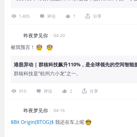
1,818.01%。预计本报告期营业收入较上年同期大幅
因素驱动，本报告期公司主要锂产品的销售均价较上年同
1,405
评论
1
分享
昨夜梦见你
·
04-20
被我预言！
港股异动 | 群核科技飙升110%，是全球领先的空间智能
群核科技是“杭州六小龙”之一。
910
评论
2
分享
昨夜梦见你
·
04-16
$Bit Origin(BTOG)$
我还在车上呢