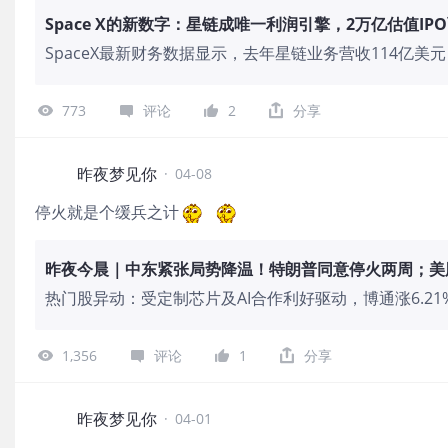
Space X的新数字：星链成唯一利润引擎，2万亿估值IP
SpaceX最新财务数据显示，去年星链业务营收114亿美元
而，火箭与AI业务合计消耗约170亿美元现金，致使公司
马斯克为太空与AI野心融资，超高估值背后潜藏巨大烧
773
评论
2
分享
昨夜梦见你
·
04-08
停火就是个缓兵之计
昨夜今晨｜中东紧张局势降温！特朗普同意停火两周；美
热门股异动：受定制芯片及AI合作利好驱动，博通涨6.21%至3
马斯克“Terafab”项目提振市场信心。美军空袭伊朗哈
马斯克旗下SpaceX、特斯拉与xAI共建“Terafab”超算
1,356
评论
1
分享
数年内打造每年1太瓦AI算力产能，为其晶圆代工业务打开
河延续涨势，受SpaceX IPO预期激发航天板块情绪。
昨夜梦见你
·
04-01