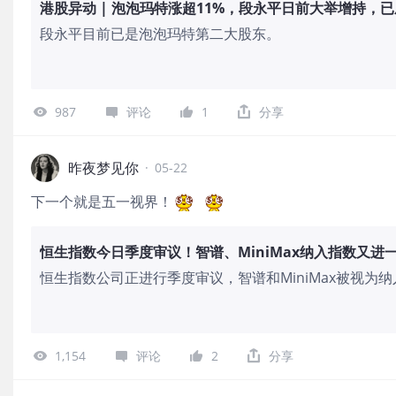
港股异动 | 泡泡玛特涨超11%，段永平日前大举增持，
段永平目前已是泡泡玛特第二大股东。
987
评论
1
分享
昨夜梦见你
·
05-22
下一个就是五一视界！
恒生指数今日季度审议！智谱、MiniMax纳入指数又进
恒生指数公司正进行季度审议，智谱和MiniMax被视为
家公司后续将获得港股通资格，预计吸引超千亿港元南向
价一度上涨29%，MiniMax最高上涨14%。
1,154
评论
2
分享