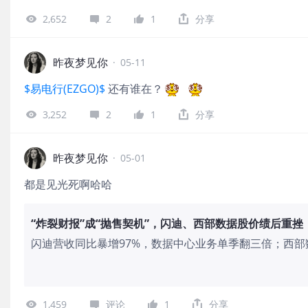
2,652
2
1
分享
昨夜梦见你
·
05-11
$易电行(EZGO)$
还有谁在？
3,252
2
1
分享
昨夜梦见你
·
05-01
都是见光死啊哈哈
“炸裂财报”成“抛售契机”，闪迪、西部数据股价绩后重挫
闪迪营收同比暴增97%，数据中心业务单季翻三倍；西部
指引均大幅超预期，但盘后股价分别下跌6%、8%。分析
900%、闪迪上市以来涨约3300%的背景下，强劲业绩
喜”，触发市场获利了结。
1,459
评论
1
分享