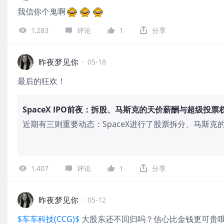
我信你个鬼啊
1,283
评论
1
分享
昨夜梦见你
·
05-18
最后的狂欢！
SpaceX IPO前夜：拆股、马斯克的天价薪酬与超级投票
近期有三则重要动态：SpaceX进行了股票拆分、马斯
马斯克有望彻底摆脱多年来在特斯拉遇到的类似控制权问题
元，公司估值最高可达2万亿美元。拆股后，SpaceX在私
IPO价格可能更接近160美元。若全部达成，这些股票市值
1,407
评论
1
分享
SpaceX的总持股估值达到约3.5万亿美元。马斯克持有的
使他轻松获得公司多数控制权。
昨夜梦见你
·
05-12
$车车科技(CCG)$
大股东还不回归吗？信心比金钱更可贵