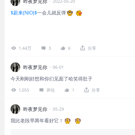
昨夜梦见你
·
2022-05-20
$蔚来(NIO)$
一会儿就反弹
1.44万
3
6
分享
昨夜梦见你
·
06-01
今天刚刚好想和你们见面了哈笑得肚子
1,055
评论
1
分享
昨夜梦见你
·
05-29
我比老段早两年看好它！