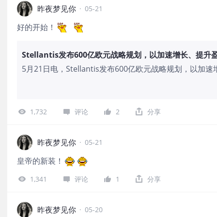
昨夜梦见你
·
05-21
好的开始！
Stellantis发布600亿欧元战略规划，以加速增长、提升
5月21日电，Stellantis发布600亿欧元战略规划，
出60款全新车型，完成50款重大改款，涵盖纯电动汽车与插电
表示，未来五年将在全球平台、动力系统和新技术上投入超
资本支出投资的40%）。Stellantis表示，到2030年
1,732
评论
2
分享
台生产，其中包括全新的STLA One。Stellantis将
和高效内燃机，扩大其多能源覆盖范围。Stellantis美股
昨夜梦见你
·
05-21
皇帝的新装！
1,341
评论
1
分享
昨夜梦见你
·
05-20