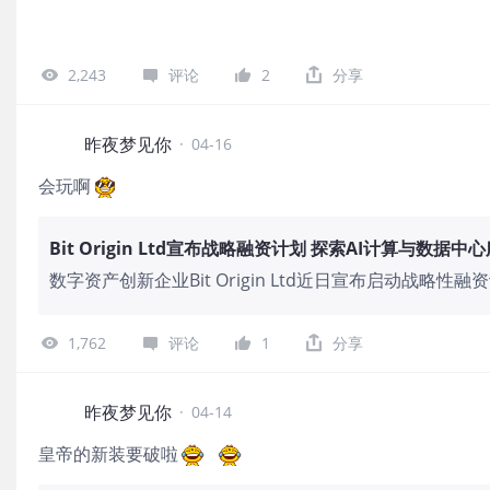
2,243
评论
2
分享
昨夜梦见你
·
04-16
会玩啊
Bit Origin Ltd宣布战略融资计划 探索AI计算与数据
数字资产创新企业Bit Origin Ltd近日宣布启动战
图。该公司表示，此次融资将为其在高速发展的AI基础设
力需求呈指数级增长，Bit Origin正积极把握行业机
1,762
评论
1
分享
司战略转型举措彰显其把握科技前沿趋势的决心，未来有望
认为，此次战略融资不仅将强化Bit Origin的资本实
向AI计算基础设施的拓展，体现了公司对技术演进趋势的
昨夜梦见你
·
04-14
皇帝的新装要破啦