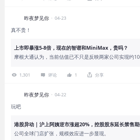
昨夜梦见你
·
04-23
真不贵！
上市即暴涨5-8倍，现在的智谱和MiniMax，贵吗？
摩根大通认为，当前估值已不只是反映两家公司实现约10
了市场押注它们能复刻Anthropic “6个月ARR从10
这个预期并不低。
1,301
评论
1
分享
昨夜梦见你
·
04-22
玩吧
港股异动 | 沪上阿姨逆市涨超20%，控股股东延长禁售
公司全球门店扩张，规模效应进一步显现。