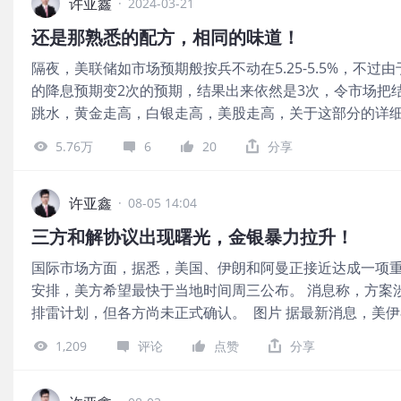
许亚鑫
·
2024-03-21
还是那熟悉的配方，相同的味道！
隔夜，美联储如市场预期般按兵不动在5.25-5.5%，不过
的降息预期变2次的预期，结果出来依然是3次，令市场把结
跳水，黄金走高，白银走高，美股走高，关于这部分的详
直播，以下是下午直播的A部分，还有B部分我设定为明天
5.76万
6
20
分享
收(之所以设定A与B是因为视频的上传必须小于等于60分钟
要将今年的GDP预期大幅上调，核心通胀预期也有所上修。 
1.4%上调至2.1%，2024年核心PCE预期从2.4%上调至2
许亚鑫
·
08-05 14:04
年联邦基金利率预期从3.6%上调至3.9%，2026年预期从2
三方和解协议出现曙光，金银暴力拉升！
2.5%上调至2.6%。这反映出一些美联储官员的观点，即
国际市场方面，据悉，美国、伊朗和阿曼正接近达成一项
更高的利率。 图片 就像前文《0319：日本央行退出负
安排，美方希望最快于当地时间周三公布。 消息称，方案
行明升暗降一样，美联储这一次也玩了一出明鸽暗鹰，所
排雷计划，但各方尚未正式确认。 图片 据最新消息，美
谈到了近期几个重要基本面事件的“反常识走势”。 这种反
60天的临时协议，旨在恢复海峡通航。 协议的核心是重
觉认为，今夜的北美盘，极有可能发生与隔夜屠空头完全相
1,209
评论
点赞
分享
同协调。然而，这背后是一场高风险的博弈。伊朗将海峡
至为什么呢？其实还是那熟悉的配方，相同的味道！我无
但其国内经济正面临巨大压力。而美国则在军事行动和经
上的班级更新，都详细解释了到底问题出在哪里，凌晨6点