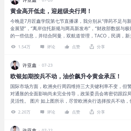
测的对比，该操作估计约为5.33万亿日元（约合340亿美元
的概率为30.5%。 美联储到9月维持利率不变的概率为23.
元汇率自164附近快速回落，日内一度逼近155，截稿前反抽至
黄金高开低走，迎超级央行周！
为56.4%，累计加息50个基点的概率为20.2%。 图片 
本而言，美日的联合干预，有可能会让长期低息日元套利
今晚是7月匠鑫学院第七节直播课，我分别从“弹药不足与新
2:00公布，2:30主席沃什召开新闻发布会。 市场预计美
本配置逻辑重构。 更重要的是，日本依托美联储工具以美
金展望”，“离岸信托新规与两高新发布”，“财政部数据与
为“三七开”，并定价“偏紧缩”立场，体现在或有一到三名
售美债冲击美债市场。 在许导看来，预期说美国是在帮助
的一些信息，并结合阿曼，双航道管理，TACO，民调，
坚定通胀“超标”零容忍主张。 一边是美伊冲突推高通胀、
国央行，金银油，信托，监管，内幕交易，从重处罚，印
哑谜”，加息争论将如何在迷雾中展开？ 图片 如上图所示
1.54万
评论
点赞
分享
币等给出了接下来的布局思路。 图片 国际市场方面，黄
先是是否会加息；其次是反对票的数量，这将预示未来的
空高开一度触及4116美元/盎司的高点，北美盘初下探至40
措辞变化；最后是美联储主席沃什的会后解读，这将直接影
稿时有所回升。 让黄金出现跳空高开的主要原因是川普的T
许亚鑫
利率会议重要，是因为不管是从伊朗战争到能源价格，还
·
07-23
缓和。 目前中东的外交渠道正在发挥作用。阿曼居中斡旋
通胀更多来自供给端压力。市场关注沃什是否会用一次加
欧银如期按兵不动，油价飙升令黄金承压！
制”的方案，试图在伊朗的主权诉求和国际社会的航行自由
而，经济学家指出，美联储的政策工具并不能解决当前美
国际市场方面，欧洲央行周四维持三大关键利率不变，但
阿曼各方都在积极表态，局势出现了缓和的迹象。 再次回
行无法促成伊朗战争长期停火，无法重新开放霍尔木兹海
对通胀的全面影响尚未完全传导，政策委员会将密切跟踪
然不是很乐观。 根据预测市场的数据，投资者认为未来一
普实施的高额且反复变化的关税政
灵活性。 图片 如上图所示，尽管欧洲央行选择按兵不动
还不到一半，只有47%。 主要风险在于红海局势的外溢效
是实实在在的，他们认为通胀风险尚未完全显现，因此政策
强硬，从而推迟问题的解决。 图片 总的来说，霍尔木兹
2.20万
评论
点赞
分享
径”的灵活立场。 目前市场普遍预期年内加息压力仍在，预
风险并存的敏感十字路口。 从本周的展望来看，是超级央行周
息空间，甚至有机构预测9月就会重启加息。为了应对未来
7月30日美联储公布利率决议，市场预期按兵不动，主席
了政策工具的灵活性，并将继续有序收缩资产负债表。 总
许亚鑫
信号；英国央行也会在7月30日公布决议，预期维持3.75%
·
07-22