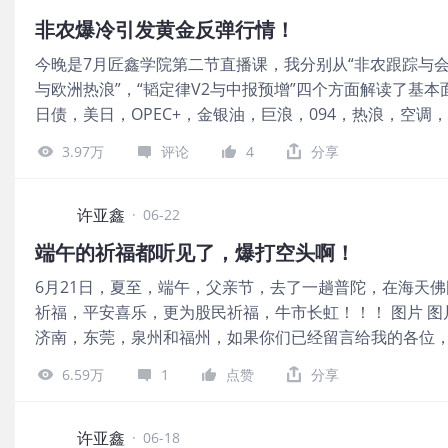
价值与避险需求。 第三，供需格局长期偏紧。矿产供给受
层面来看，黄金继昨日失守5日均线之后，日内目前也再次失守
非农爆冷引发黄金反弹行情！
形成长期利好支撑。 对于黄金短期的承压，JP摩根认为
无法收回意味着接下来还会继续向下寻找支撑。 接下来，周四
今晚是7月匠鑫学院第二节直播课，我分别从“非农跟踪与会
率更长时间，直接抬升无息资产黄金的持有成本，压制短
美联储政策会议纪要。市场参与者将仔细研读决策者关于通
与欧洲热浪”，“韬定律V2与中报预增”四个方面解读了基
ETF出现连续减仓潮，市场缺乏增量买盘推动，导致短期
示决策者倾向于在加息前观望能源价格下跌是否有助于通
日债，美日，OPEC+，金银油，巨浪，094，热浪，空
边际缓和，短期避险买盘快速退潮，市场缺乏突发催化因素推
金价则有
图片 国际市场方面，美国非农就业数据爆冷引发了黄金的反
场出现松动，开始调整了此前的研报预期，将2026年第四季
3.97万
评论
4
分享
月非农就业人口仅增加5.7万人，约为市场预期11.3万人的一
给出的目标价位约6000美元，同时预计今年第三季度黄金均
人）。 与此同时，4月和5月数据合计下修7.4万人，显示
需求走弱影响，叠加金价对实际利率波动反应更敏感，短
市场迅速重新定价美联储政策路径。短期利率期货大幅上
许亚鑫
震荡，待宏观环境改善后才会迎来修复行情。 当下金价报于4
·
06-22
从此前的10月推迟至12月。 在上周黄金的周报里面，已
端午的祈福都听见了，爆打空头啊！
片 图片 如果大家想要获得更为详细的黄金日报和周报，
6月21日，夏至，端午，父亲节，去了一趟普陀，在海天
在如火如荼的举行，黄金作为大家比赛的主力品种，我们都
祈福，平安喜乐，更为股民祈福，牛市长虹！！！ 图片 图
金这一波日线级别的反弹，目前已经修复5日和10日均线
济南，东莞，泉州和福州，如果你们已经留言给我的各位
的20日均线位于4147。 非农前的黄金低点位于4061，
点。 今晚是学院6月的第六节直播课，我分别从“瑞士谈判与
的回落更像是对前面这一波140美元反弹的一种确认，耐
6.59万
1
点赞
分享
论坛与人工智能+消费”，“国产大模型与海上风电”四个方
穿4061)，然后爆发后需观察能否刷新4202高点，方可确认
TIC，美国财政部，沃什，斯塔默，英镑，金银油，货币
2409(NQma
上风电，人民币，A股，港股等给出了接下来的布局思路。 图
许亚鑫
·
06-18