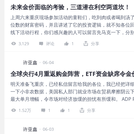
推动整体通胀走高的主要因素是伊朗战争引发的能源价格上涨。
未来金价面临的考验，三道潜在利空两道坎！
美联储通讯社"Nick Timiraos分析指出，以三个月年化计
上周六来重庆现场参加活动的童鞋们，吃到肉或者喝到汤
0.47%，年化涨幅约5.8%，使得12个月涨幅达到4.2%，
位数的财富密码，并且讲述了它的投资逻辑，就不知各位回
2.9%，与预期持平，较前值2.8%小幅抬升；环比涨幅为0
线下活动行程，你们感兴趣的人可以留言先马克一下，分别
美国实际工资已出现2023年4月以来首次同比负增长，令
方面，我在前文《0608：黑色星期一，都进来关灯吃面
前一天的4363美元/盎司水平一路阴跌下行，失守4300和4
3,129
评论
1
分享
4300关口，触及调整新低，然后伴随着中东局势再次缓和，
调整新低，随后反抽至4170附近。 历史数据显示，过去10
海峡“开-关-开-关”模式会给金价的短期波动带来影响以外
均下跌4%，随后6个月平均下跌7%。 德意志银行策略师Jim
月10日美国5月份的CPI数据。 美国银行策略师Michael 
许亚鑫
·
06-04
是这场“6月风暴”的核心催化剂。如果最新的通胀数据超出
全球央行4月重返购金阵营，ETF资金缺席令金
月，该数据环比平均上涨0.6%，过去六个月平均上涨0.4%。
明天准备飞重庆，已经私信留言给我的各位，我已经把详细
0.5%)，意味着美国CPI同比增速将突破4%，并可能在
一下小非农数据，美国私人部门就业市场在贸易摩擦阴云下
安。 历史数据显示，在过去100年中，一旦CPI突破4%，
最大单月增幅，令市场对经济放缓的担忧有所缓和。 ADP R
平均下跌7%。 图片 对于黄金来说，如果这份数据很强劲
12.2万人，略超市场预期的12万人，为2025年1月以来
则是6月17-18日美联储利率会议。 路透社对102位经济
1.52万
1
1
分享
职位空缺报告，进一步强化了美国就业市场依然稳健的判断
调整基准利率。 本次调查在6月4日至6月9日期间进行。所
这个趋势，那么接下来有可能会促使市场进一步押注美联储下
开市场委员会会议结束后不会出现降息，这将是新任主席凯
观察”：美联储到6月维持利率不变的概率为98.4%，累计降
许亚鑫
场势必会拿
·
06-03