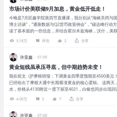
一步加息。 同时，沃什对整体经济持相对乐观态度，形容当
术性修复，并非趋势反转。图中分别从宏观利率主线，地
市场计价美联储9月加息，黄金低开低走！
几乎没有裁员迹象，名义工资增速也较为稳健。 沃什对整
性买盘四个层面解析了核心观点和驱动因素。 图片 从未
今晚是7月匠鑫学院第四节直播课，我分别从“海峡关闭与国会
当前劳动力市场"整体稳定"，几乎没有裁员迹象，名义工资
将高度依赖美国的就业和通胀数据(下周的PCE数据以及8
博士访谈”，“通胀数据与Q2货币政策例会”，“碳达峰行动
为， "经济的新机遇也给政策制定者带来新挑战，美联储
以震荡修复为主，等待货币政策转向的明确信号
读了基本面的一些信息，并结合霍尔木兹海峡，沃什，美联储
市场的影响。" 其二，美国6月CPI数据。 美国劳工统计
赛，三大核心预测，金银油，CPI，PPI，货币政策，K型
指数(CPI)同比上涨3.5%，低于市场预期的3.8%，较前值4
3.18万
评论
2
分享
人民币等给出了接下来的布局思路。 图片 国际市场方面
2.6%，同样低于预期的2.8%及前值2.9%。 图片 环比数据
导致黄金抛售的传导逻辑，在前文《0709：黄金短线虽
年来首次环比下降，同时，降幅远超市场预期的-0.1%。核
提到过，即—— “备忘录终结→美伊对抗升级→原油大涨
许亚鑫
0.2%显著放缓。 这份数据意味着美国的通胀出现重要转
·
07-09
→美元走强、美债收益率走高→黄金遭遇抛售。” 图片 如
源价格冲击开始消退，油价下跌为消费者带来了一定缓解。
黄金短线虽承压寻底，但中期趋势未变！
里面给出的核心逻辑链里面，包含了从地缘，宏观，资金
加息押注推迟至10月，市场对政策路径的判断出现明显转
我在前文《JP摩根研报：下调黄金四季度预期至4500美元
的六层分析。 如果大家想要获得更为详细的黄金日报和周
大幅走高，自4030附近拔地而起，触及4103美元/盎司
已经给出了摩根大通中长期看涨黄金的核心逻辑。 这两天
学院的第六届模拟交易大赛正在如火如荼的举行，黄金作
落。 -END-
水，价格从4130附近一度下探至4021，白银也同步出现
每天，每周都会对这个品种进行实时跟踪。 图片 据CME“
美伊地缘消息双重利空共振驱动，影响金价的短期因素已
率不变的概率为62.1%，累计加息25个基点的概率为37.9
4.06万
2
7
分享
胀倒逼利率紧缩定价。 首先，美联储6月的会议纪要落地
的概率为26.4%，累计加息25个基点的概率为51.8%，累
秀，纪要释放明确偏鹰信号：全体委员一致判定通胀风险
21.8%。 图片 从本周的展望来看，重要事件需要留意7月
性，内部多数票委不排除年内重启加息。 相较前任鲍威尔
许亚鑫
众议院和参议院的听证会，就半年度货币政策报告向国会作
·
07-08