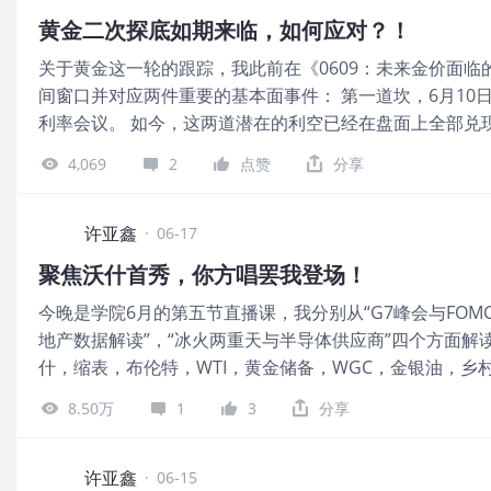
美元，接连失守4300和4200两道整数关口，6月19日进
黄金二次探底如期来临，如何应对？！
股同步跳水，本轮贵金属回调核心导火索为新任美联储主
关于黄金这一轮的跟踪，我此前在《0609：未来金价面
缘、资金面等利空共振： 第一，6月17-18日金价调整的
间窗口并对应两件重要的基本面事件： 第一道坎，6月10日的
价暴跌直接由沃什首场FOMC发布会驱动，二者高度相关。 尽
利率会议。 如今，这两道潜在的利空已经在盘面上全部兑
重磅鹰派信号击穿市场宽松预期：一是政策声明从340词精
新主席沃什首秀需要重点关注的要点，以及潜在的鹰派立场
年的前瞻性指引；二是点阵图大幅转鹰，18位提交预期官员
4,069
2
点赞
分享
程价值含金量几何，用某位中班学员的原话便是—— 图片
至3.8%；三是沃什明确表态2%通胀目标绝不妥协，不再
都愿意熬一下吧？！ 熬夜看球是挺有意思的，如果熬夜边
的一致预期。叠加前期多头获利盘集中了结，无息黄金持有
利率会议的一些核心要点。 1，利率全票维持在3.50%-3
许亚鑫
沃什的沟通风格与前任鲍威尔存在本质差异。 鲍
·
06-17
转鹰(利空黄金，沃什本人拒绝提交点阵图)，9人支持年内加
聚焦沃什首秀，你方唱罢我登场！
2026年利率预测中值由3月3.4%上调至3.8%，隐含年
今晚是学院6月的第五节直播课，我分别从“G7峰会与FOM
加息时点定价至10月。 4，通胀预测大幅上修：2026年PCE通胀
地产数据解读”，“冰火两重天与半导体供应商”四个方面解
胀目标底线，通胀不达标不宽松。 5，经济预期小幅下调：G
什，缩表，布伦特，WTI，黄金储备，WGC，金银油，
息。 6，会后声明出现重大改写，前瞻指引彻底转向。声明篇
胀，半导体供应商，A股，港股等给出了接下来的布局思路
步倾向降息”核心措辞，取消单边宽松暗示，转为加息/降
8.50万
1
3
分享
储6月利率会议，这次的会议很关键，不仅仅是因为有点阵
沃什明确表态：不会给市场提前指引，政策完全依赖实时
秀。 图片 如上图所示，市场目前普遍预期这次利率会议按兵
情景预判，非政策承诺。 7，沃什宣布设立五大专项工作组
劲，这锁死了短期内降息的可能性。 如果今夜大家不看球
许亚鑫
济数据
·
06-15