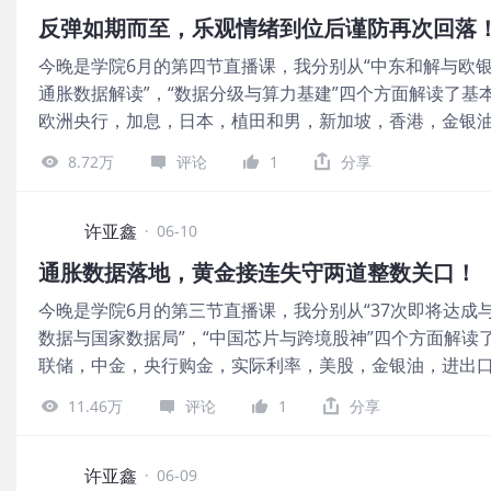
政策声明是否会删除此前的降息偏向，这是最确定的变量。
反弹如期而至，乐观情绪到位后谨防再次回落
将被移除。 第三，新主席沃什力推的“缩表优先”政策会如
今晚是学院6月的第四节直播课，我分别从“中东和解与欧银
表态，他需要在白宫的降息诉求和央行独立性之间找到平衡
通胀数据解读”，“数据分级与算力基建”四个方面解读了
策框架的信号。 图片 综上所述，本次会议的基准情景是“
欧洲央行，加息，日本，植田和男，新加坡，香港，金银油
将承压，美债收益率易上难下，黄金和油价短期也面临压力
据分级，算力基建，人民币，A股，港股等给出了接下来的
高估值的AI赛道。这也是为何我在前文《0615：反弹如
8.72万
评论
1
分享
录的落地，市场的紧张情绪大幅度缓解，金银跳空高开，油
意回落二次探底的风险。 国内市场方面，碳基通缩，硅基
稿前，黄金已经刷新了4369.45美元/盎司的反弹新高，
享一组数据来证实这件事，即，当下的行情有人说是熊市
元/盎司的低位。 正如我前文《0612：重磅更新！反弹要
许亚鑫
市场的不同的面。 大A市场当下呈现出冰火两重天的两面。 
·
06-10
成功刷出了短线的一个调整低点，有望依托该低点展开反
通胀数据落地，黄金接连失守两道整数关口！
架。” 这轮黄金反弹行情主要由利率预期，利空出尽，以
今晚是学院6月的第三节直播课，我分别从“37次即将达成与C
的CPI和PPI数据超过预期，表明通胀韧性主要由能源拉
数据与国家数据局”，“中国芯片与跨境股神”四个方面解
4300，4200，4100三道整数关口，最低触及4023
联储，中金，央行购金，实际利率，美股，金银油，进出口
局，短线上空头情绪得到释放。 其次，欧洲央行上周完成
价，跨境股神，人民币，A股，港股等给出了接下来的布局思
派立场已经部分被市场计价，美债收益率的下滑为黄金反弹
11.46万
评论
1
分享
未来金价面临的考验，三道潜在利空两道坎！》提到的第
黄金行情核心的拐点，市场的短期逻辑也出现切换。随着
有所预期，反而在数据落地后，金价出现小幅的反弹。 美
险的忧虑下降，市场此前的对于美联储的加息预期开始消散
(CPI)同比上涨4.2%，为2023年初以来最高水平，符合
许亚鑫
资产持有成本下行，叠加前期深度的回调带来抄底资金入
·
06-09