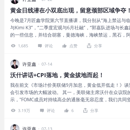
停，而非转向的信号。 接下来，市场关注的焦点将会转向7月
博预计维持1.0%不变，但将强调警惕通胀超调，12月或再加
黄金日线潜在小双底出现，留意颈部区域争夺
议，虽然市场当下的普遍预期是按兵不动，但是伴随着近
日美国6月PCE物价指数出炉，中东局势推升油价破百构成
今晚是7月匠鑫学院第六节直播课，我分别从“海上禁运与临
象，油价持续飙升，黄金日内自4130/40区域回落，北美早
储利率会议及PCE数据落地前，继续震荡寻底属于大概率事件。
与Kimi K3”，“二季度宏观与6月社融”，“郭嘉队进场与
时段低点。 图片 如上面黄金30分钟K线图所示，欧洲时段
的一些信息，并结合胡塞，曼德海峡，海峡禁运，黑石，阿波
顶”形态，头部位于4166，左肩4141，右肩4140，颈部
油，消费，固投，进出口，社融，宽基ETF，险资，长鑫
1H，即30分钟空头目标位=4110-(4166-4110)=405
1,685
评论
点赞
分享
思路。 图片 国际市场方面，黄金在7月20日出现变盘窗
战火已蔓延至伊拉克、科威特等国边境。美国正加速向中
一目标指向日线级别小双底雏形的颈部区域，这个区域目前位于4
伊朗则强硬表态将持续报复。川普警告称，未来若胡塞武
图片 如上图所示，这是我7月20日在我们学院内部做的基
许亚鑫
直接追究伊朗责任，并对伊朗及胡塞武装实施“重大军事惩罚
·
07-14
金价分别在6月30日和7月17日形成小双底雏形，潜在双底位于
正快速触及每桶100美元关口，WTI原油日内涨幅逾6%，
沃什讲话+CPI落地，黄金拔地而起！
线的颈部位于4180-4200区域，有效突破代表双底形态走
势的急剧恶化正将全球能源市场推向数十年来最危险的边缘
我在前文《市场计价美联储9月加息，黄金低开低走！》谈到
海进行禁运，似乎前文《花旗研报：下调金价未来3个月目标
危险阶段，红海及关键基础设施面临风险"，并指出油价存在
会引发市场的大幅波动。 其一，美联储主席沃什在众议院
为高配！》所提到的极端悲观情绪要发生，即“霍尔木兹海
桶128美元，乃至挑战2008年历史峰值146美元的可
示，"FOMC成员对持续高企的通胀毫无容忍度，我们共同
缩。” 不过从目前许导的观察来看，市场似乎在押注川普会在下
调，货币政策是当前头等要务，"如果我们把政策做对——
告原文来说就是，“从根本上看，伊朗不会放弃对霍尔木兹
3.19万
评论
6
分享
胀飙升将成为历史。" 整体上，美联储主席沃什重申抗通
受伊朗的立场，逐步升级可能持续，直至油价涨至足以迫
强硬态度，并承诺将把货币政策做对。 这一表态进一步强
平。” 因此，正是这种"反身性"使市场尚未陷入恐慌——
多位联储官员近期发出的警告相呼应——此前已有多位决
许亚鑫
上限，因为美国政府在意市场表现。 图片 如上图所示，
·
07-13