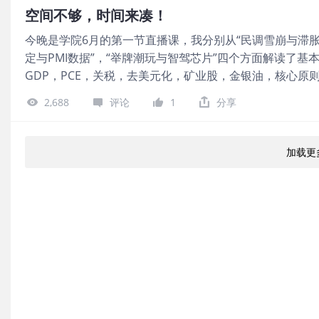
变的概率为90.2%，累计加息25个基点的概率8.4%，累计
空间不够，时间来凑！
美联储最新褐皮书传递出一个喜忧参半的信号，即美国经济
今晚是学院6月的第一节直播课，我分别从“民调雪崩与滞胀
个环节持续传导。 对沃什而言，报告传递的信息复杂而微
定与PMI数据”，“举牌潮玩与智驾芯片”四个方面解读了
胀仍在高位运行。 美联储的褐皮书报告中指出，近几周美
GDP，PCE，关税，去美元化，矿业股，金银油，核心原
导致的能源价格上涨所带来的影响已遍及各处。 报告称：
币，A股，港股等给出了接下来的布局思路。 图片 国际
的主要驱动因素，其影响已波及运输、包装、食品杂货和化肥
2,688
评论
1
分享
续。如下图所示，川普确实爆粗了，并且也警告海峡有可能“封
主席，而在此之前，多数决策者已对物价走势转为更为警惕
金方面的消息： 彭博经济研究基于公开数据分析表示，印
出现加速迹象，部分原因与美国支持的对伊战争有关。 当
免受中东战争连锁冲击的影响。 作为全球第三大石油进口
本面数据带来的扰动相对有限。 北京时间19:00，
加载更
消耗外汇储备。 高级印度经济学家Abhishek Gupta
能出售了约120亿美元的黄金储备，同时购买了75亿美元
题抛售过黄金和美债，以换取进口能源，粮食和稳定汇率的
认了有关其大规模抛售黄金储备的报道，称相关消息“并不
880.52吨，未有变化。 此外，波兰央行行长格拉平斯基
5月7日的发言，波兰拥有595吨黄金。根据波兰央行行长6
波兰黄金储备在此期间增加了18吨。波兰央行行长格拉平斯
不少文章都曾提及，长期看，美联储独立性受损与美元信
转的结构性支撑。 国内市场方面，隔夜皮夹哥的