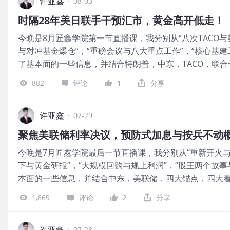
避免油价飙升影响国内选情。 尽管协议带来了暂时的平静
许亚鑫
题啊！！！ 图片 美联储主席鲍威尔的讲话，明确了本轮
·
08-03
重。正如上图所示，霍尔木兹海峡的通航对全球能源安全
降息，但是就是不明确今年到底什么时候降。 那，这样就
时隔28年美日联手干预汇市，黄金高开低走！
可能只是下一轮风暴前的短暂间歇。 由于中东局势出现缓
这就是资金借助消息，故意炒作的结果。 有什么因，得什
今晚是8月匠鑫学院第一节直播课，我分别从“八次TACO与
现反弹，市场的风险偏好情绪上升，油气价格的回落也减
不给空头留后路，一杆子捅到顶创出纪录新高，打爆空头，
与对冲基金爆仓”，“重磅会议与八大重点工作”，“核心基
的预期，金银日内出现暴力拉升，金价一度冲破4200美元/
就是原来的多头)就会选择一路砸下去，再次打
了基本面的一些信息，并结合特朗普，中东，TACO，联合干
触及4213美元/盎司的近期高位；白银则涨幅一度超过4%，
海力士，金银油，宏观定调，财政发力，适度宽松，扩大
点。 同时，“小非农”数据不及预期，表明劳动力市场正在
882
评论
1
分享
车，人民币等给出了接下来的布局思路。 图片 国际市场方
买盘的重要基本面推动因素。 ADP研究院周三发布的数据
联手入市，联合干预日元汇率。 上一次可以追溯至1998
4.4万人，低于彭博经济学家调查预期的6.5万人，亦是今
重磅的单边汇市干预行动，彰显遏制日元过快贬值的决心。
许亚鑫
经修订后的数据为9.5万人。 图片 当然，对于金银来说
·
07-29
是日元持续暴跌触及近40年历史低位，一度逼近1美元兑1
员卡什卡利的置评给金银带来了利空。 2026年FOMC票
聚焦美联储利率决议，预防式加息与按兵不动
本进口通胀、民生压力加剧。 图片 美国财长贝森特表示，
卡利周三接受CNBC的采访时表示，美联储现在应“开始逐
今晚是7月匠鑫学院最后一节直播课，我分别从“重新开火与
动，我们将继续密切沟通，若有必要将毫不犹豫地参与新一
免未来需要更大幅度加息。 卡什卡利是上周FOMC会议中
下与黄金研报”，“大规模回购与规上利润”，“股王两个故
片山皋月则指出，“针对日元异常且剧烈的波动采取了协同
之一。 他表示，当前企业盈利强劲、消费者和就业市场保
本面的一些信息，并结合中东，美联储，四大锚点，四大
随时准备再度联手稳定市场。” 美国总统特朗普也表示，“
胀缓解，金银油，回购，逆回购，规上利润，电子与原材
作，不仅有利于两国经济，更有利于全球经济的稳定与繁荣
1,869
评论
2
分享
民币等给出了接下来的布局思路。 图片 国际市场方面，
日本央行账户数据显示，日本上周五可能斥资约340亿美
内呈现震荡下行，北美早盘一度失守4000美元/盎司关口，触
协同美国行动的基础上进一步加码。根据周一公布的日本
点。 据CME“美联储观察”：美联储7月维持利率不变的概率为
许亚鑫
·
07-28