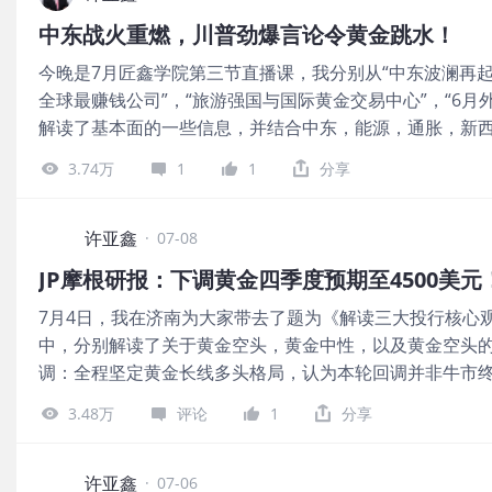
放弃明确前瞻指引，淡化点阵图参考价值，沃什主张政策
有重要参考价值。作为美联储主席首次公开就货币政策向
中东战火重燃，川普劲爆言论令黄金跳水！
利率路径，市场降息预期直接大幅降温，美债实际利率快
将为外界研判美联储政策路径提供关键线索。 经济数据则需
今晚是7月匠鑫学院第三节直播课，我分别从“中东波澜再起
著。 其次，当前美国通胀呈现边际抬升态势，PPI数据持
15日的PPI。 从技术的层面来看，黄金的日线再次失守5
全球最赚钱公司”，“旅游强国与国际黄金交易中心”，“6月
动上行，多位美联储官员近期发言集体转鹰，卡什卡利和
势，今晚北美盘刷新7月8日低点4021之后，
解读了基本面的一些信息，并结合中东，能源，通胀，新
调2%通胀目标不可妥协，鹰派预期持续定价压制贵金属。
油，入境市场，新质生产力，文化载体，香港，黄金储备
外，美元走强与美债收益率上行是另一重压制因素。 最后
3.74万
1
1
分享
接下来的布局思路。 图片 国际市场方面，中东战火再燃
金，特朗普宣布谅解备忘录终结后油价暴涨6%，市场交易
出现跳水走势。 据央视新闻，美国中央司令部表示，美军
能源通胀担忧，倒逼美联储维持高利率，美元指数同步拉
打击，作为对伊朗袭击霍尔木兹海峡商船的回应，指责伊方
许亚鑫
打压，地缘避险逻辑暂时失效。 事实上，特朗普的表态之
·
07-08
时，美国财政部外国资产控制办公室宣布撤销一项授权允
其核心传导逻辑链条为：“备忘录终结→美伊对抗升级→原
JP摩根研报：下调黄金四季度预期至4500美元
相关收尾交易将被允许持续至美国东部时间7月17日零点。
预期上行→美元走强、美债收益率走高→黄金遭遇抛售”。
7月4日，我在济南为大家带去了题为《解读三大投行核心
特朗普7月8日在土耳其参加北约峰会期间说，美军“今晚很
目前普遍预期7月份按兵不动，9月份预期加息的概率已经上
中，分别解读了关于黄金空头，黄金中性，以及黄金空头的
在北约峰会上说，美伊谅解备忘录“已终结”。 地缘风险骤然
将公布的最新一期通胀数据走高，那么年内加息落地的概
调：全程坚定黄金长线多头格局，认为本轮回调并非牛市
涨，美元指数走高，金银则承压下挫。 图片 图片 如上图
银回调的主因，也会同步压制美股风险资
本性逆转，为后续新一轮上行蓄力。 图片 如上图所示，摩
略，日线，4小时，1小时，15分和5分钟出现一致性做空
3.48万
评论
1
分享
复，然后Q4预计加速冲刺，年末有望奔向6000美元/盎司
普劲爆言论影响，第一，第二和第三目标均顺利触及。 如
理由： 第一，央行储备多元化。全球央行持续增持，去美
金日报和周报，可以咨询课助，目前我们学院的第六届模
核心锚点。 第二，全球债务与信用风险。欧美高赤字与美
许亚鑫
行，黄金作为大家比赛的主力品种，我们每天都会对这个品
·
07-06