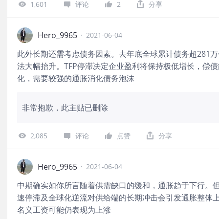
1,601
评论
2
分享
Hero_9965
·
2021-06-04
此外长期还需考虑债务因素。去年底全球累计债务超281
法大幅抬升。TFP停滞决定企业盈利将保持极低增长，偿
化，需要较强的通胀消化债务泡沫
非常抱歉，此主贴已删除
2,085
评论
点赞
分享
Hero_9965
·
2021-06-04
中期确实如你所言随着供需缺口的缓和，通胀趋于下行。但
速停滞及全球化逆流对供给端的长期冲击会引发通胀整体
名义工资可能仍表现为上涨