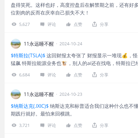
盘得笑死。这样也好，高度控盘后在解禁期之前，还有好
位割肉的反而在庆幸自己损失不大！
5,627
评论
点赞
分享
11永远睡不醒
·
2024-10-24
$特斯拉(TSLA)$
这回财报太夸张了 财报显示一堆现💰，怪
猛飙 特斯拉能源业务也🐮，别人的ai还在找电，特斯拉已
6,684
评论
点赞
分享
11永远睡不醒
·
2024-10-23
$纳斯达克(.IXIC)$
纳斯达克和标普适合我们这种什么也不懂
期践行就好。最怕来回横跳。
3,721
评论
点赞
分享