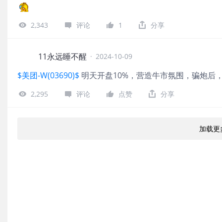
2,343
评论
1
分享
11永远睡不醒
·
2024-10-09
$美团-W(03690)$
明天开盘10%，营造牛市氛围，骗炮后
2,295
评论
点赞
分享
加载更