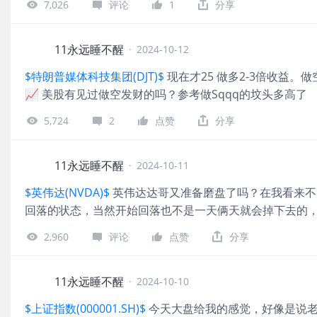
7,026
评论
1
分享
11永远睡不醒
·
2024-10-12
$特朗普媒体科技集团(DJT)$
现在才25 做多2-3倍收益。
📈 美股有见过做空发财的吗？参考做Sqqq的坟头多高了
5,724
2
点赞
分享
11永远睡不醒
·
2024-10-11
$英伟达(NVDA)$
英伟达达哥又准备磨盘了吗？在我看来不
回落的状态，当然开始回落也不是一天俩天就会掉下去的
2,960
评论
点赞
分享
11永远睡不醒
·
2024-10-10
$上证指数(000001.SH)$
今天大盘给我的感觉，好像是说