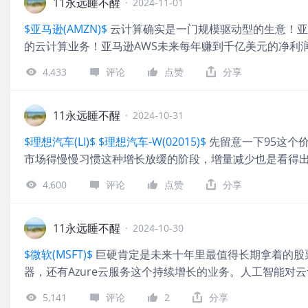
11永远睡不醒
·
2024-11-01
$亚马逊(AMZN)$
云计算确实是一门规模驱动型的生意！亚
的云计算业务！亚马逊AWS未来每年赚到千亿美元的净利
4,433
评论
点赞
分享
11永远睡不醒
·
2024-10-31
$理想汽车(LI)$
$理想汽车-W(02015)$
先留意一下95这个
市场得慢慢习惯这种增长放缓的阶段，增量减少也是看得
4,600
评论
点赞
分享
11永远睡不醒
·
2024-10-30
$微软(MSFT)$
巨硬肯定是未来十年里最值得长期拿着的股票
器，还有Azure云服务这个持续增长的业务。人工智能对
5,141
评论
2
分享