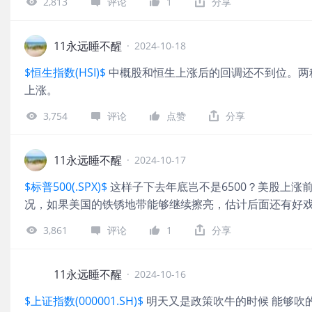
2,813
评论
1
分享
11永远睡不醒
·
2024-10-18
$恒生指数(HSI)$
中概股和恒生上涨后的回调还不到位。两
上涨。
3,754
评论
点赞
分享
11永远睡不醒
·
2024-10-17
$标普500(.SPX)$
这样子下去年底岂不是6500？美股上涨
况，如果美国的铁锈地带能够继续擦亮，估计后面还有好
3,861
评论
1
分享
11永远睡不醒
·
2024-10-16
$上证指数(000001.SH)$
明天又是政策吹牛的时候 能够吹