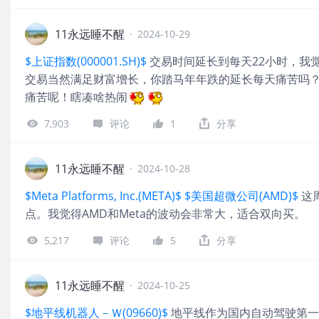
11永远睡不醒
·
2024-10-29
$上证指数(000001.SH)$
交易时间延长到每天22小时，我
交易当然满足财富增长，你踏马年年跌的延长每天痛苦吗
痛苦呢！瞎凑啥热闹
7,903
评论
1
分享
11永远睡不醒
·
2024-10-28
$Meta Platforms, Inc.(META)$
$美国超微公司(AMD)$
这
点。我觉得AMD和Meta的波动会非常大，适合双向买。
5,217
评论
5
分享
11永远睡不醒
·
2024-10-25
$地平线机器人－Ｗ(09660)$
地平线作为国内自动驾驶第一