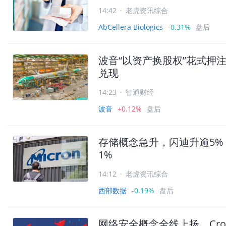
14:42
·
老虎资讯综合
AbCellera Biologics
-0.31%
盘后
波音“以资产换股权”花式押注
兑现
14:23
·
智通财经
波音
+0.12%
盘后
存储概念急升，闪迪升逾5%
1%
14:12
·
老虎资讯综合
西部数据
-0.19%
盘后
网络安全概念全线上扬，CrowdSt