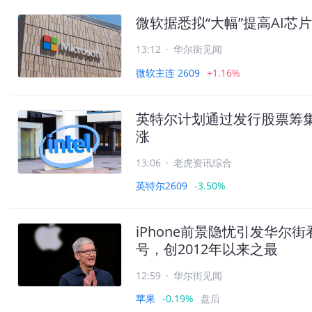
微软据悉拟“大幅”提高AI
13:12
·
华尔街见闻
微软主连 2609
+1.16%
英特尔计划通过发行股票筹集
涨
13:06
·
老虎资讯综合
英特尔2609
-3.50%
iPhone前景隐忧引发华
号，创2012年以来之最
12:59
·
华尔街见闻
苹果
-0.19%
盘后