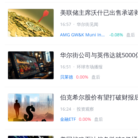
美联储主席沃什已出售承诺
16:57
·
华尔街见闻
AMG GW&K Muni Income ETF
-0.08%
盘后
华尔街公司与英伟达就5000
16:51
·
环球市场播报
贝莱德
0.00%
盘后
伯克希尔股价有望打破财报
16:24
·
投资观察
金融ETF
0.00%
盘后