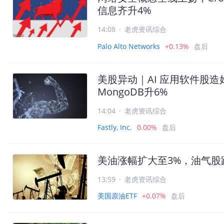
信息齐升4%
14:08
·
老虎资讯综合
Palo Alto Networks
+0.13%
盘后
美股异动｜AI 应用软件股造好，F
MongoDB升6%
14:04
·
老虎资讯综合
Fastly, Inc.
0.00%
盘后
美油涨幅扩大至3%，油气股
13:59
·
老虎资讯综合
美国原油ETF
+0.07%
盘后