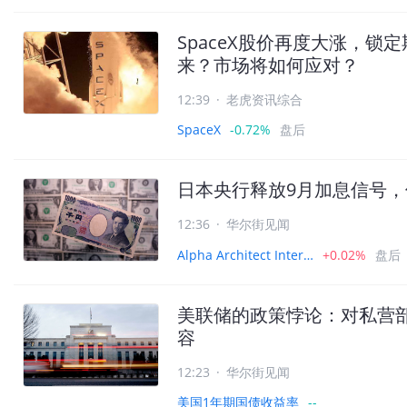
SpaceX股价再度大涨，
来？市场将如何应对？
12:39
·
老虎资讯综合
SpaceX
-0.72%
盘后
日本央行释放9月加息信号
12:36
·
华尔街见闻
Alpha Architect International Quantitative Momentum ETF
+0.02%
盘后
美联储的政策悖论：对私营
容
12:23
·
华尔街见闻
美国1年期国债收益率
--