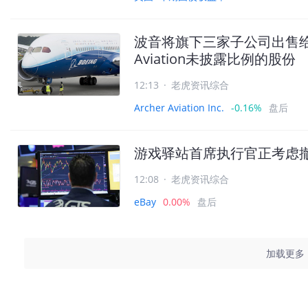
波音将旗下三家子公司出售给Arch
Aviation未披露比例的股份
12:13
·
老虎资讯综合
Archer Aviation Inc.
-0.16%
盘后
游戏驿站首席执行官正考虑撤回
12:08
·
老虎资讯综合
eBay
0.00%
盘后
加载更多