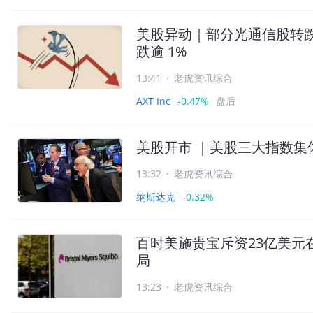
美股异动｜部分光通信股转跌！C
跌逾 1%
13:41
·
老虎资讯综合
AXT Inc
-0.47%
盘后
美股开市 ｜美股三大指数集
13:32
·
老虎资讯综合
纳斯达克
-0.32%
百时美施贵宝斥资23亿美元
局
13:23
·
老虎资讯综合