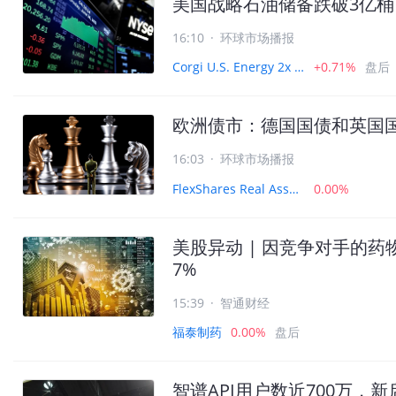
美国战略石油储备跌破3亿桶
16:10
·
环球市场播报
Corgi U.S. Energy 2x Daily ETF
+0.71%
盘后
欧洲债市：德国国债和英国
16:03
·
环球市场播报
FlexShares Real Assets Allocation Index Fund
0.00%
美股异动 | 因竞争对手的药物
7%
15:39
·
智通财经
福泰制药
0.00%
盘后
智谱API用户数近700万，