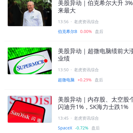
美股异动｜伯克希尔大升 3
来最大
13:56
·
老虎资讯综合
伯克希尔B
0.00%
盘后
美股异动｜超微电脑绩前大
业绩
13:50
·
老虎资讯综合
超微电脑
+0.29%
盘后
美股异动｜内存股、太空股个别发展
闪迪升1%，SK海力士跌1%
13:45
·
老虎资讯综合
SpaceX
-0.72%
盘后