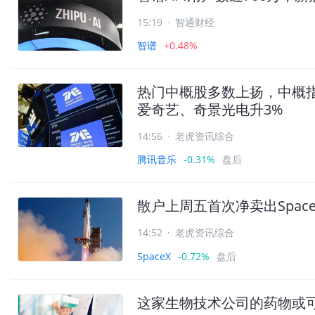
15:19
·
智通财经
智谱
+0.48%
热门中概股多数上扬，中概指数
爱奇艺、奇景光电升3%
14:56
·
老虎资讯综合
腾讯音乐
-0.31%
盘后
散户上周五首次净卖出Spac
14:52
·
老虎资讯综合
SpaceX
-0.72%
盘后
这家生物技术公司的药物或可