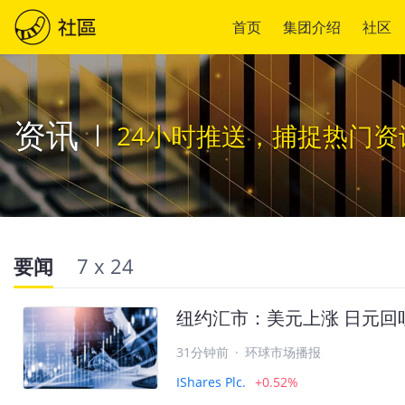
首页
集团介绍
社区
资讯
24小时推送，捕捉热门资
要闻
7 x 24
纽约汇市：美元上涨 日元回
31分钟前
·
环球市场播报
IShares Plc.
+0.52%