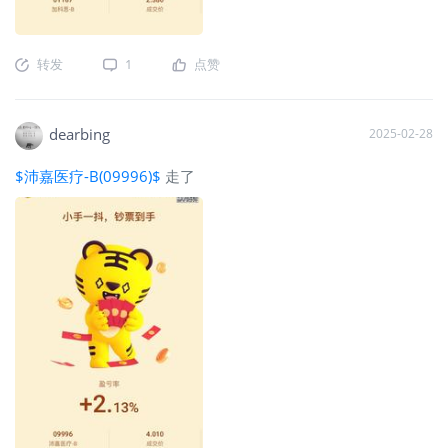
转发
1
点赞
dearbing
2025-02-28
$沛嘉医疗-B(09996)$
走了