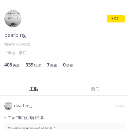
+关注
dearbing
找好的商业模式
IP属地：
浙江
405
339
7
0
关注
粉丝
主题
勋章
主贴
热门
dearbing
06-25
3 年后到时候我们再看。
美光科技市值首次超越特斯拉。