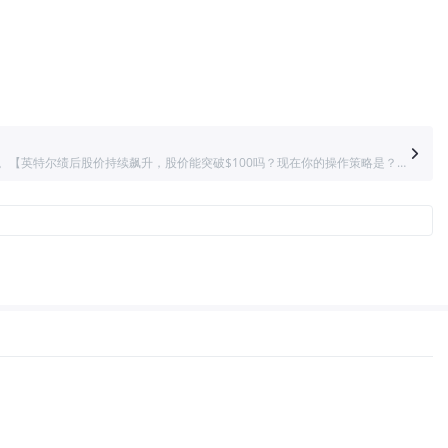
芯片指数涨近2%，连涨17日、再创最长连涨纪录，季度业绩和指引强劲的德州仪器涨19%，一季度营收和二季度指引均优于预期的英特尔盘后一度涨超20%。【英特尔绩后股价持续飙升，股价能突破$100吗？现在你的操作策略是？】