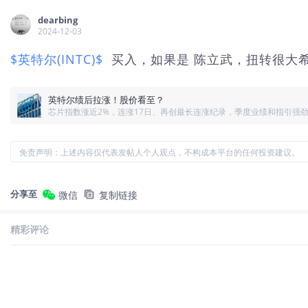
dearbing
2024-12-03
$英特尔(INTC)$
买入，如果是 陈立武，扭转很大
英特尔绩后拉涨！股价看至？
免责声明：上述内容仅代表发帖人个人观点，不构成本平台的任何投资建议。
分享至
微信
复制链接
精彩评论