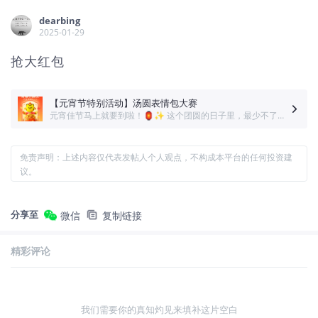
dearbing
2025-01-29
抢大红包
【元宵节特别活动】汤圆表情包大赛
元宵佳节马上就要到啦！🏮✨ 这个团圆的日子里，最少不了的就是热腾腾的汤圆，象征着团圆美满、新的一年甜甜蜜蜜！🥣💖 如果汤圆也有表情，它们会是什么样子呢？🤔 小虎君特别邀请大家来一场 “汤圆表情包DIY大赛”，发挥你的创意，为汤圆画上有趣的表情，打造属于你的专属汤圆表情包！
免责声明：上述内容仅代表发帖人个人观点，不构成本平台的任何投资建
议。
分享至
微信
复制链接
精彩评论
我们需要你的真知灼见来填补这片空白