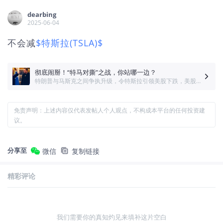
dearbing
2025-06-04
不会减
$特斯拉(TSLA)$
彻底闹掰！“特马对撕”之战，你站哪一边？
特朗普与马斯克之间争执升级，令特斯拉引领美股下跌，美股大盘收跌，纳指一度较日高跌近2%。【特斯拉股价暴跌14%，大家觉得跌到位了吗？“撕逼”之战，你站哪一边？】
免责声明：上述内容仅代表发帖人个人观点，不构成本平台的任何投资建
议。
分享至
微信
复制链接
精彩评论
我们需要你的真知灼见来填补这片空白