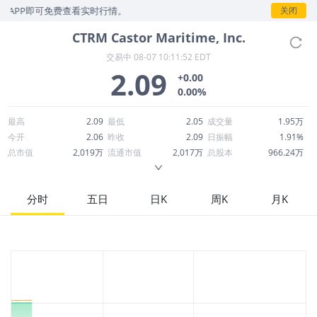
APP即可免费查看实时行情。
关闭
CTRM
Castor Maritime, Inc.
交易中
08-07 10:11:52 EDT
2.09
+0.00
0.00%
最高
2.09
最低
2.05
成交量
1.95万
今开
2.06
昨收
2.09
日振幅
1.91%
总市值
2,019万
流通市值
2,017万
总股本
966.24万
成交额
4.03万
换手率
0.20%
流通股本
965.11万
市净率
0.04
ROE
16.75%
每股收益
1.33
分时
五日
日K
周K
月K
52周最高
2.65
52周最低
1.66
市盈率
1.57
股息
0.00
股息收益率
0.00
ROA
0.17%