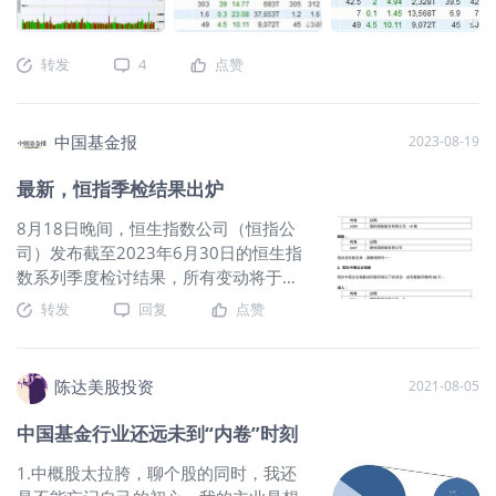
诊断和治疗打开一个预计价值 1.8 亿美元的潜在市场。
DRE（+2.13%） Dreadnought 于 2021 年 11 月首次识别出
转发
4
点赞
Gifford Creek 碳酸岩（“GCC”，以前的 C1-C5）为 5 个离散的
碳酸岩入侵体，每个入侵体的大小约为 1 公里 x 1 公里。迄今
为止的钻探和勘察已将GCC 走向延伸至>17 公里，宽度> 1 公
中国基金报
2023-08-19
里，，其大小和年龄与块状白云鄂博碳酸岩相似。
GAL（+38.98%） GAL 公告其西澳Norseman 项目 Callisto 矿
最新，恒指季检结果出炉
床的初始 MRE为17.5Mt（1.04g/t 4E、0.20% Ni、0.16%
Cu），按金属当量计算，MRE 相当于 17.5Mt 2.3g/t PdEq 或
8月18日晚间，恒生指数公司（恒指公
0.52% NiEq，95% 的 MRE 在露天矿中。 Callisto 的 MRE 品位
司）发布截至2023年6月30日的恒生指
与 Chalice Mining (CHN) 的 Gonneville 矿床品位大致相同
数系列季度检讨结果，所有变动将于
（560Mt，品位 0.54% NiEq / 1.7g/t PdEq），规模为1/30。
2023年9月4日（星期一）起生效。根据
转发
回复
点赞
IXR（+4.35%） 第5 阶段RAB第2 批检测报告在31 个钻孔中的
恒生指数公司发布的检讨结果，
$国药控
26 个见矿，重要结果包括：8 metres at 975 ppm TREO from
股(01099)$
被纳入恒生指数，
$碧桂园
7 metres in RRMRB117; 20 metres at 865 ppm TREO from 6
(02007)$
被剔除；
$东方甄选
陈达美股投资
2021-08-05
metres in RRMRB115; 20 me
(01797)$
被纳入恒生科技指数，剔除
$瑞声科技(02018)$
；携程集团被纳入
中国基金行业还远未到“内卷”时刻
$恒生中国企业(02828)$
指数，剔除
$碧
桂园服务(06098)$
。（来源：恒生指数
1.中概股太拉胯，聊个股的同时，我还
公司公告）（来源：恒生指数公司公