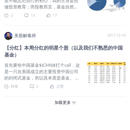
是不能忘记自己的初心，我的主业是想
告）调整生效后，上海与深圳交易所会
做投资教育；而投教而言，基金自然是
在随后（具体时间视交易所公布而定）
最好的抓手，连矩阵ID的名字我都想好
2
13
17
以此为依据相应调整沪深港通的可投资
了，就叫“张江镇老司基”或者“一个基佬
标的范围。恒指季检对相关股价影响较
的自由之路“。要不就去粗暴叫做“陈达基
短期事实上，恒指历次季检的调整结果
金投资”。既然要搞基，我们先来看看行
美股解毒师
2017-12-18
都会引起相关股票剧烈波动。
$中信证券
业发展情况。2.最近，中国基金业协会
(600030)$
曾指出，依据历史情况，在
发布了二季度公募基金代销保有量的
【分红】本周分红的明星个股（以及我们不熟悉的中国
恒生综指公告日与港股通生效日区间内
100强榜单，总共有51家券商、29家银
基金）
对纳入标的等权建仓具有显著的超额收
行上榜。腾安基金、蚂蚁基金、天天基
益（2019年来平均超额收益率为
金这样的互联网平台也上榜了。蚂蚁的
首先要给中国基金$(CHN)$打个call，这
2.7%），且外资通常在恒生综指公告前
一个数据也引发了一些关注：非货币基
是一只在美国成立的主要投资中国公司
提前流入布局，而南向资金则在港股通
金的保有量在行业内首次超一万亿。就
的封闭式基金，所以其本质是基金。 既
纳入生效后往往呈大幅流入趋势。
$中信
有人说，蚂蚁的基金规模是不是太大
然是基金的话，它就有持仓—— 他包括
转发
2
点赞
证券(06030)$
建议投
了？第一我经常说，国内公募基金的规
了两岸三地、在岸离岸市场上交易的中
模还太小了。受监管的开放式基金规
国公司，没错，包括台湾交易所。所以
模，中国仅为美国的1/10多一丢丢（来
加载更多
这是一只政治非常正确的基金。我们熟
自于《2021美国基金业年鉴》，美国29
悉的腾讯$(00700)$、阿里$(BABA)$、
万亿美元，中国2.8万亿。所以，中国的
平安$(02318)$、京东$(JD)$都在，还有
公募基金行业，还远没有到需要担心“太
台湾的台积电$(TSM)$、鸿海等。 这次
大”的阶段。行业蛋糕还那么大，机构们
每份分红0.549美元。 此外，本周美股