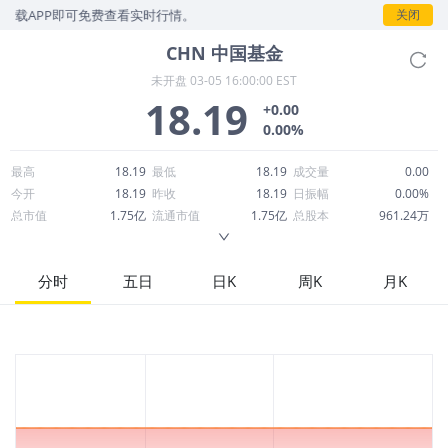
下载APP即可免费查看实时行情。
关闭
CHN
中国基金
未开盘
03-05 16:00:00 EST
18.19
+0.00
0.00%
最高
18.19
最低
18.19
成交量
0.00
今开
18.19
昨收
18.19
日振幅
0.00%
总市值
1.75亿
流通市值
1.75亿
总股本
961.24万
成交额
0.00
换手率
0.00%
流通股本
961.24万
市净率
1.29
ROE
14.47%
每股收益
1.93
分时
五日
日K
周K
月K
52周最高
18.89
52周最低
10.60
市盈率
9.44
股息
0.15
股息收益率
0.01
ROA
0.96%