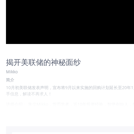
揭开美联储的神秘面纱
Mikko
简介
10月初美联储发表声明，宣布将9月以来实施的回购计划延长至20
手信息，解读不再求人！​
讲师介绍： 朱尘Mikko，货币学者，近10年投资经验，智堡创
研究领域的专家咨询服务。
仅供教育及信息参考之用。本内容不构成任何要约、招揽、推荐或金
资目标、财务状况或个人需要。