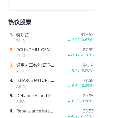
热议股票
1
.
特斯拉
319.53
-2.02
(
-0.63%
)
TSLA
2
.
ROUNDHILL GENERATIVE AI & TECHNOLOGY ETF
87.99
-1.12
(
-1.26%
)
CHAT
3
.
通用人工智能 ETF-AGIX
44.14
-0.43
(
-0.96%
)
AGIX
4
.
ISHARES FUTURE AI & TECH ETF
71.58
-0.64
(
-0.89%
)
ARTY
5
.
Defiance AI and Power Infrastructure ETF
29.85
-0.29
(
-0.96%
)
AIPO
6
.
Renaissance International IPO ETF
23.53
-0.28
(
-1.19%
)
IPOS