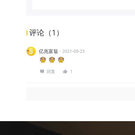
评论
（
1
）
亿兆富翁
·
2021-09-23
回复
1