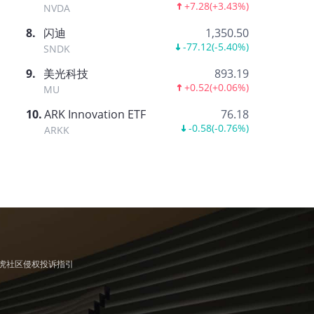
+7.28
(
+3.43%
)
NVDA
8
.
闪迪
1,350.50
-77.12
(
-5.40%
)
SNDK
9
.
美光科技
893.19
+0.52
(
+0.06%
)
MU
10
.
ARK Innovation ETF
76.18
-0.58
(
-0.76%
)
ARKK
虎社区侵权投诉指引