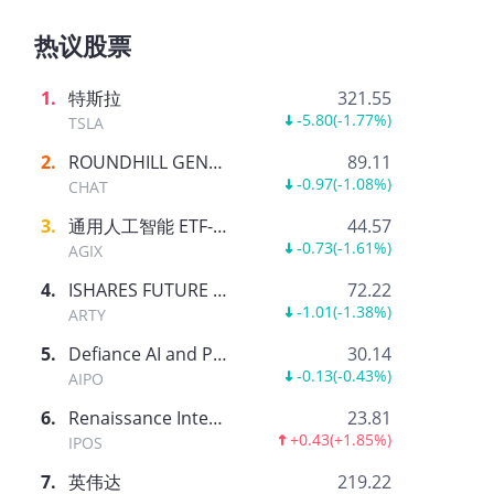
热议股票
1
.
特斯拉
321.55
-5.80
(
-1.77%
)
TSLA
2
.
ROUNDHILL GENERATIVE AI & TECHNOLOGY ETF
89.11
-0.97
(
-1.08%
)
CHAT
3
.
通用人工智能 ETF-AGIX
44.57
-0.73
(
-1.61%
)
AGIX
4
.
ISHARES FUTURE AI & TECH ETF
72.22
-1.01
(
-1.38%
)
ARTY
5
.
Defiance AI and Power Infrastructure ETF
30.14
-0.13
(
-0.43%
)
AIPO
6
.
Renaissance International IPO ETF
23.81
+0.43
(
+1.85%
)
IPOS
7
.
英伟达
219.22