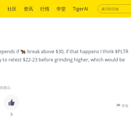
绍
社区
资讯
行情
学堂
TigerAI
depends if 🐂 break above $30, if that happens I think $PLTR
kely to retest $22-23 before grinding higher, which would be
资建议。
举报
3