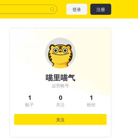
登录
注册
喵里喵气
运营账号
1
0
1
帖子
关注
粉丝
关注