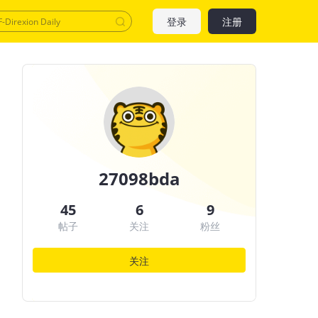
登录
注册
27098bda
45
6
9
帖子
关注
粉丝
关注