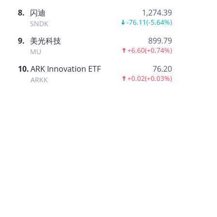
8
.
闪迪
1,274.39
-76.11
(
-5.64%
)
SNDK
9
.
美光科技
899.79
+6.60
(
+0.74%
)
MU
10
.
ARK Innovation ETF
76.20
+0.02
(
+0.03%
)
ARKK