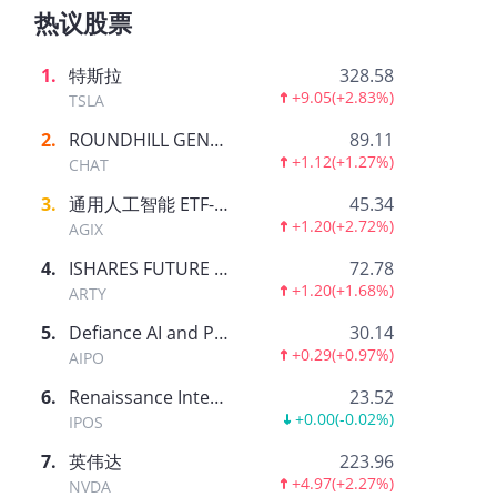
热议股票
1
.
特斯拉
328.58
+9.05
(
+2.83%
)
TSLA
2
.
ROUNDHILL GENERATIVE AI & TECHNOLOGY ETF
89.11
+1.12
(
+1.27%
)
CHAT
3
.
通用人工智能 ETF-AGIX
45.34
+1.20
(
+2.72%
)
AGIX
4
.
ISHARES FUTURE AI & TECH ETF
72.78
+1.20
(
+1.68%
)
ARTY
5
.
Defiance AI and Power Infrastructure ETF
30.14
+0.29
(
+0.97%
)
AIPO
6
.
Renaissance International IPO ETF
23.52
+0.00
(
-0.02%
)
IPOS
7
.
英伟达
223.96
+4.97
(
+2.27%
)
NVDA