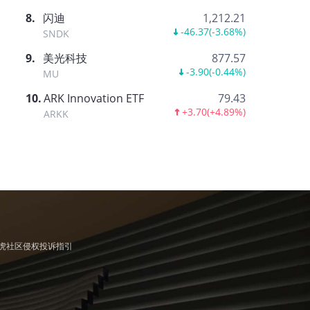
8
.
闪迪
1,212.21
-46.37
(
-3.68%
)
SNDK
9
.
美光科技
877.57
-3.90
(
-0.44%
)
MU
10
.
ARK Innovation ETF
79.43
+3.70
(
+4.89%
)
ARKK
虎社区侵权投诉指引