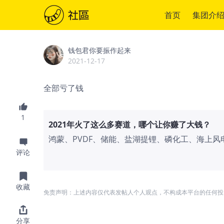
首页
集团介
钱包君你要振作起来
2021-12-17
全部亏了钱
1
2021年火了这么多赛道，哪个让你赚了大钱？
鸿蒙、PVDF、储能、盐湖提锂、磷化工、海上风电
股火了很多赛道。不少投资者感慨，学习新知识
评论
要兼具文科生的想象力（打开估值
收藏
免责声明：上述内容仅代表发帖人个人观点，不构成本平台的任何投
分享