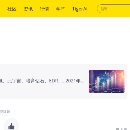
绍
社区
资讯
行情
学堂
TigerAI
、元宇宙、培育钻石、EDR……2021年A
的速度经常赶不上赛道切换，不仅如此，还
资建议。
举报