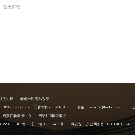
暂无评论
服务协议
老虎社区隐私政策
诉：
010-5681-3562
（工作时间9:30-18:30）
邮箱：
service@laohu8.com
老
扫黄打非举报中心
网络110报警服务
4U55R
ICP备：
京ICP备18016422号
网安备：
京公网安备11010502036490