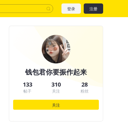
登录
注册
钱包君你要振作起来
133
310
28
帖子
关注
粉丝
关注