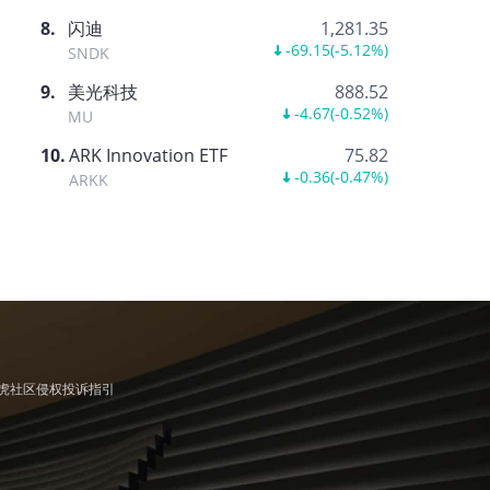
8
.
闪迪
1,281.35
-69.15
(
-5.12%
)
SNDK
9
.
美光科技
888.52
-4.67
(
-0.52%
)
MU
10
.
ARK Innovation ETF
75.82
-0.36
(
-0.47%
)
ARKK
虎社区侵权投诉指引