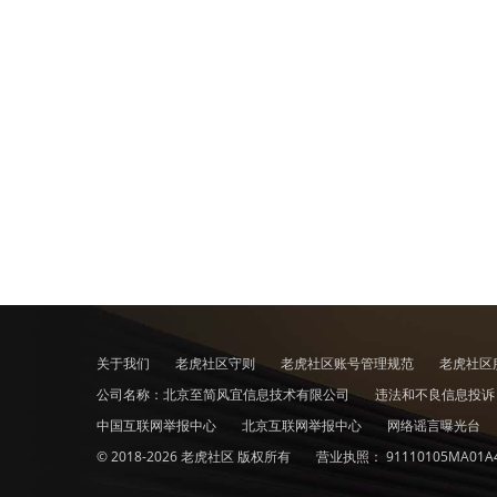
87.92美元；布伦特原油上涨93美分
一度触及89.17美元的高位。 黄金
这是黄金期货价格四个交易日来首次
的黄金期货价格上涨30.80美元，或1
交易日黄金期货价格连续下跌。 欢
于大盘走势后续的看法？看涨/看跌
Buy_Sell在海外的老虎社区也成立了新号
注！
关于我们
老虎社区守则
老虎社区账号管理规范
老虎社区
公司名称：北京至简风宜信息技术有限公司
违法和不良信息投
中国互联网举报中心
北京互联网举报中心
网络谣言曝光台
© 2018-2026 老虎社区 版权所有
营业执照：
91110105MA01A