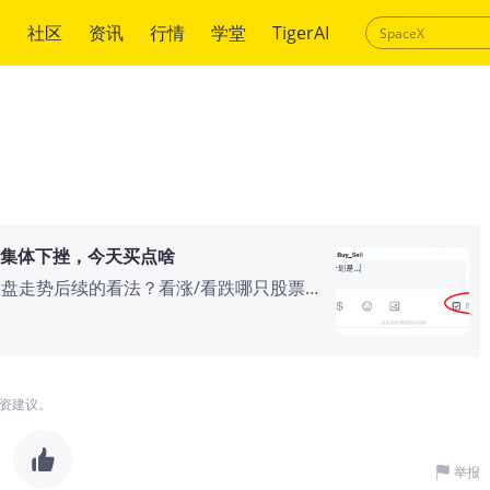
绍
社区
资讯
行情
学堂
TigerAI
股集体下挫，今天买点啥
盘走势后续的看法？看涨/看跌哪只股票、
香港恒生指数开盘上涨135.3点，涨幅
盘上涨63.69点，涨幅0.75%，报8505.38
0.6%，报4178.41点。 恒生科技指数开
09999)$ 涨超3%，$百度集团-
资建议。
股走低，$小鹏汽车-W(09868)$ 跌超3%，
 地产股多数上涨，$雅居乐集团(03383)$ 涨
 $中国奥园(03883)$ 跌5.7%，此前官
举报