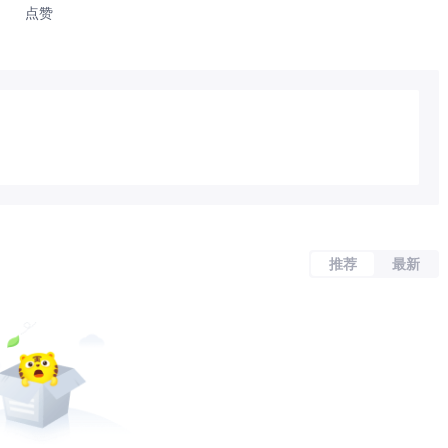
据剩余本息； $瑞声科技(02018)$ 跌
点赞
%至16%； $中国石油股份(00857)$ 跌
 美股市场 美股市场高开低走，延续了近期
超1%，收盘时较去年11月创下的历史收盘
。截至收盘，道琼斯指数跌0.96%，报
7%，报4,532.76点；纳斯达克指数跌1.15%，
，$苹果(AAPL)$ 跌2.1%，$亚马逊
rms(FB)$ 涨0.45%，$谷歌(GOOG)$ 跌
tflix, Inc.(NFLX)$ 涨0.99%。 新能源汽车
$Nikola Corporation(NKLA)$ 跌
town跌2.04%，$Rivian Automotive,
推荐
最新
id涨2.09%。 热门中概股涨跌不一，新能源汽车股
能源汽车股纷纷下挫，$蔚来(NIO)$ 跌
4%，$理想汽车(LI)$ 跌3.97%；微美全息涨超
局；$拼多多(PDD)$ 涨4.58%，滴滴涨
(EDU)$ 涨2.37%，网易涨1.69%，$百度
$ 涨0.83%，微博涨0.24%，阿里巴巴跌
哔哩哔哩跌0.71%，腾讯音乐跌1.02%。 期货市
1.8%，收于每桶86.96美元，盘中最高达到