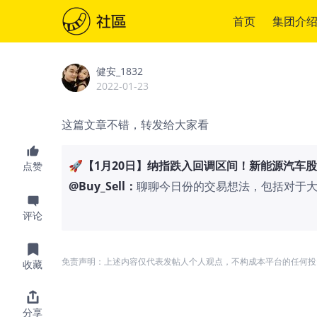
首页
集团介
健安_1832
2022-01-23
这篇文章不错，转发给大家看
🚀【1月20日】纳指跌入回调区间！新能源汽车
点赞
@
Buy_Sell
：
聊聊今日份的交易想法，包括对于大
晒晒单等等。 港股市场 1月20日，
评论
0.56%，报24263.15点；国企指数开
点；红筹指数开盘上涨25.04点，涨幅
涨0.88%，科技股多数上扬，$网易-S(
免责声明：上述内容仅代表发帖人个人观点，不构成本平台的任何投
收藏
SW(09888)$ 涨超2%； 新能源汽车
$理想汽车-W(02015)$ 跌超2%；
7.5%，碧桂园服务、融创中国涨近7%；
分享