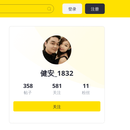
登录
注册
健安_1832
358
581
11
帖子
关注
粉丝
关注