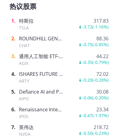
热议股票
1
.
特斯拉
317.83
-3.72
(
-1.16%
)
TSLA
2
.
ROUNDHILL GENERATIVE AI & TECHNOLOGY ETF
88.36
-0.75
(
-0.85%
)
CHAT
3
.
通用人工智能 ETF-AGIX
44.22
-0.35
(
-0.79%
)
AGIX
4
.
ISHARES FUTURE AI & TECH ETF
72.02
-0.20
(
-0.28%
)
ARTY
5
.
Defiance AI and Power Infrastructure ETF
30.08
-0.06
(
-0.20%
)
AIPO
6
.
Renaissance International IPO ETF
23.34
-0.47
(
-1.97%
)
IPOS
7
.
英伟达
218.72
-0.50
(
-0.23%
)
NVDA