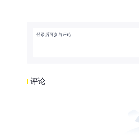
宣“违约”，将不支付2022年1月到期票
5%，预计2021年净利润同比减少约12
近3%，子公司倒卖进口原油被查。
的跌势，三大股指悉数收跌，纳指跌
高点低10.5%，进入技术性回调区间
登录后可参与评论
35,028.65点；标普500指数跌0.9
报14,340.30点。 大型科技股涨跌互现
(AMZN)$ 跌1.65%，$Meta Platfo
0.65%，$微软(MSFT)$ 涨0.22%，$Ne
股普遍下挫，$特斯拉(TSLA)$ 跌3.38%，
6.50%，Workhorse跌3.83%，Lords
评论
Inc.(RIVN)$ 跌5.14%，Luc
集体下挫 热门中概股收盘涨跌互现，新
3.31%，$小鹏汽车(XPEV)$ 跌7.4
16%，该公司正加快产业“元宇宙化”布
4.81%，腾讯ADR涨2.86%，$新东方
(BIDU)$ 涨1.01%，$爱奇艺(IQ)
0.67%，$京东(JD)$ 跌1.50%，
场 WTI原油上涨1.53美元，涨幅为