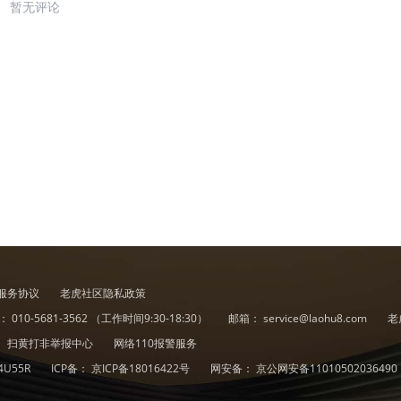
暂无评论
，涨幅为1.1%，收于每桶88.44美元，盘中
期货周三收高1.7%，创两个月来最高收盘价
录得涨幅。周三纽约商品交易所2月交割
.7%，收于每盎司1843.20美元。此前三个
迎大家评论并转发今天的交易想法，包括对
哪只股票、晒晒单等等。 【小贴士】
@Daily_Discussion，欢迎大家关
服务协议
老虎社区隐私政策
诉：
010-5681-3562
（工作时间9:30-18:30）
邮箱：
service@laohu8.com
老
扫黄打非举报中心
网络110报警服务
4U55R
ICP备：
京ICP备18016422号
网安备：
京公网安备11010502036490