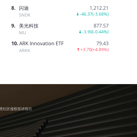
8
.
闪迪
1,212.21
-46.37
(
-3.68%
)
SNDK
9
.
美光科技
877.57
-3.90
(
-0.44%
)
MU
10
.
ARK Innovation ETF
79.43
+3.70
(
+4.89%
)
ARKK
虎社区侵权投诉指引