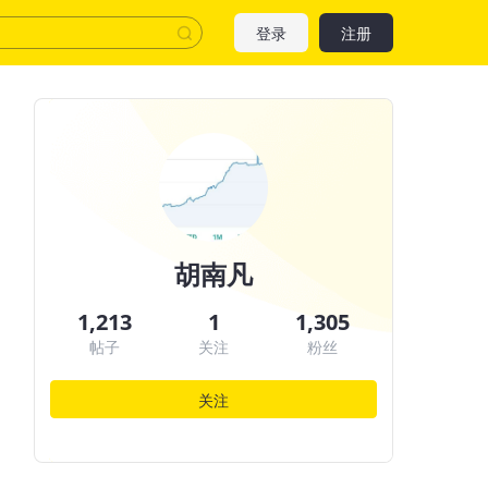
登录
注册
胡南凡
1,213
1
1,305
帖子
关注
粉丝
关注