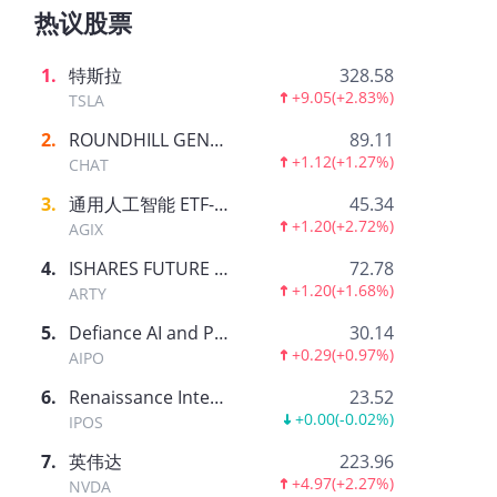
热议股票
1
.
特斯拉
328.58
+9.05
(
+2.83%
)
TSLA
2
.
ROUNDHILL GENERATIVE AI & TECHNOLOGY ETF
89.11
+1.12
(
+1.27%
)
CHAT
3
.
通用人工智能 ETF-AGIX
45.34
+1.20
(
+2.72%
)
AGIX
4
.
ISHARES FUTURE AI & TECH ETF
72.78
+1.20
(
+1.68%
)
ARTY
5
.
Defiance AI and Power Infrastructure ETF
30.14
+0.29
(
+0.97%
)
AIPO
6
.
Renaissance International IPO ETF
23.52
+0.00
(
-0.02%
)
IPOS
7
.
英伟达
223.96
+4.97
(
+2.27%
)
NVDA