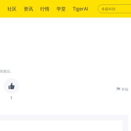
绍
社区
资讯
行情
学堂
TigerAI
资建议。
举报
1