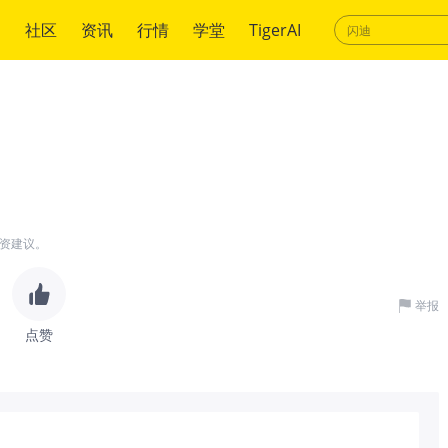
绍
社区
资讯
行情
学堂
TigerAI
资建议。
举报
点赞