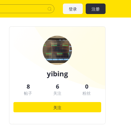
登录
注册
yibing
8
6
0
帖子
关注
粉丝
关注