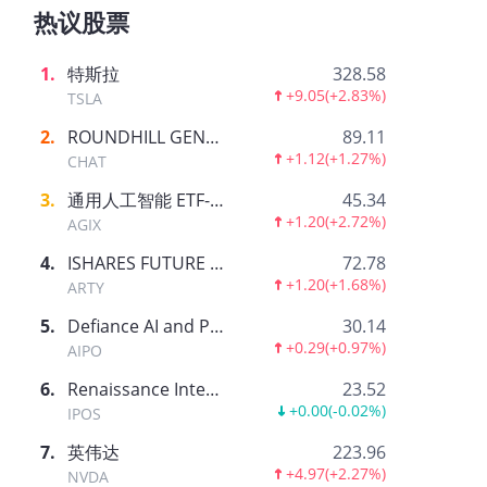
热议股票
1
.
特斯拉
328.58
+9.05
(
+2.83%
)
TSLA
2
.
ROUNDHILL GENERATIVE AI & TECHNOLOGY ETF
89.11
+1.12
(
+1.27%
)
CHAT
3
.
通用人工智能 ETF-AGIX
45.34
+1.20
(
+2.72%
)
AGIX
4
.
ISHARES FUTURE AI & TECH ETF
72.78
+1.20
(
+1.68%
)
ARTY
5
.
Defiance AI and Power Infrastructure ETF
30.14
+0.29
(
+0.97%
)
AIPO
6
.
Renaissance International IPO ETF
23.52
+0.00
(
-0.02%
)
IPOS
7
.
英伟达
223.96
+4.97
(
+2.27%
)
NVDA