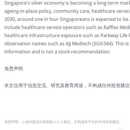
Singapore's silver economy is becoming a long-term mar
ageing-in-place policy, community care, healthcare servic
2030, around one in four Singaporeans is expected to be
include healthcare service operators such as Raffles Me
healthcare infrastructure exposure such as Parkway Life 
observation names such as AJJ Medtech (SGX:584). This i
information and is not a stock recommendation.
免责声明
本文仅用于信息交流、研究及教育用途，不构成任何投资建议
免责声明：上述内容仅代表发帖人个人观点，不构成本平台的任何投资建议。