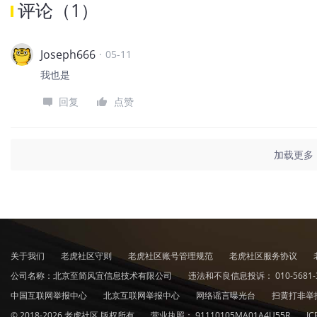
评论
（
1
）
Joseph666
·
05-11
我也是
回复
点赞
加载更多
关于我们
老虎社区守则
老虎社区账号管理规范
老虎社区服务协议
公司名称：北京至简风宜信息技术有限公司
违法和不良信息投诉：
010-5681-
中国互联网举报中心
北京互联网举报中心
网络谣言曝光台
扫黄打非举
© 2018-2026 老虎社区 版权所有
营业执照：
91110105MA01A4U55R
I