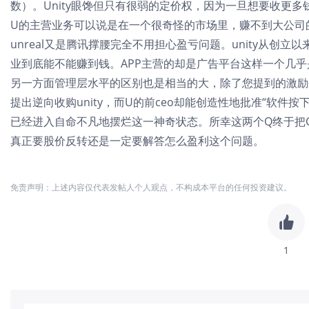
数）。Unity眼馋但只有很弱的定价权，因为一旦想要收更
U的主营业务可以说是在一个很奇怪的市场里，赚不到大公司
unreal又是腾讯撑腰完全不用担心盈亏问题。unity从创
业到底能不能赚到钱。APP主营的却是广告平台这样一个几
另一方面管理层水平的区别也是相当的大，除了您提到的激励外，
提出逆向收购unity，而U的前ceo却能创造性地批准“软件按
已经进入自命不凡地摆烂这一神奇状态。所幸这两个Q终于把C
真正要股价反转还是一定要解答怎么盈利这个问题。
免责声明：上述内容仅代表发帖人个人观点，不构成本平台的任何投资建议。
1