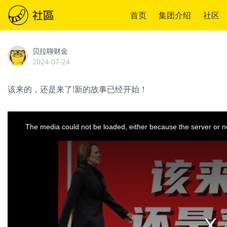
首页
集团介绍
社区
贝拉聊财金
2024-07-24
该来的，还是来了!新的故事已经开始！
This
is
a
The media could not be loaded, either because the server or ne
modal
window.