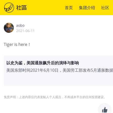
首页
集团介绍
社区
aobo
2021-06-11
Tiger is here！
以史为鉴，美国通胀飙升后的演绎与影响
美国东部时间2021年6月10日，美国劳工部发布5月通胀数据。
心CPI同比升3.8%，创2008年8月以来最大增幅。今年年
储6月议息会议在即，市场上通胀担忧挥之不去。我们回顾
以便更好地理解本次的通胀及其影响：。1960年以来美国CPI
次通胀飙升的主要原因在于疫情下的基数效应和供给短缺。
免责声明：上述内容仅代表发帖人个人观点，不构成本平台的任何投资建议。
有重要影响。