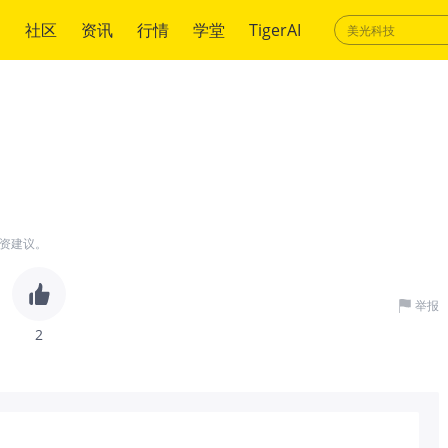
绍
社区
资讯
行情
学堂
TigerAI
资建议。
举报
2