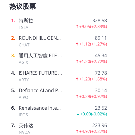
热议股票
1
.
特斯拉
328.58
+9.05
(
+2.83%
)
TSLA
2
.
ROUNDHILL GENERATIVE AI & TECHNOLOGY ETF
89.11
+1.12
(
+1.27%
)
CHAT
3
.
通用人工智能 ETF-AGIX
45.34
+1.20
(
+2.72%
)
AGIX
4
.
ISHARES FUTURE AI & TECH ETF
72.78
+1.20
(
+1.68%
)
ARTY
5
.
Defiance AI and Power Infrastructure ETF
30.14
+0.29
(
+0.97%
)
AIPO
6
.
Renaissance International IPO ETF
23.52
+0.00
(
-0.02%
)
IPOS
7
.
英伟达
223.96
+4.97
(
+2.27%
)
NVDA