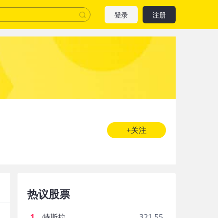
登录
注册
+关注
热议股票
1
.
特斯拉
321.55
彼得.提尔Form4