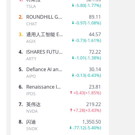
-5.80
(
-1.77%
)
TSLA
交易分享-内部人Form 4追踪
2
.
ROUNDHILL GENERATIVE AI & TECHNOLOGY ETF
89.11
-0.97
(
-1.08%
)
CHAT
张磊交易追踪
3
.
通用人工智能 ETF-AGIX
44.57
张磊-交易分享大师号
-0.73
(
-1.61%
)
AGIX
4
.
ISHARES FUTURE AI & TECH ETF
72.22
苏姿丰Form4追踪
-1.01
(
-1.38%
)
ARTY
交易分享-内部人Form 4追踪
5
.
Defiance AI and Power Infrastructure ETF
30.14
-0.13
(
-0.43%
)
AIPO
瑞.达利欧13F
6
.
Renaissance International IPO ETF
23.81
瑞.达利欧-交易分享大师号
+0.43
(
+1.85%
)
IPOS
7
.
英伟达
219.22
库克Form4持仓
+7.28
(
+3.43%
)
NVDA
交易分享-内部人Form 4追踪
8
.
闪迪
1,350.50
-77.12
(
-5.40%
)
SNDK