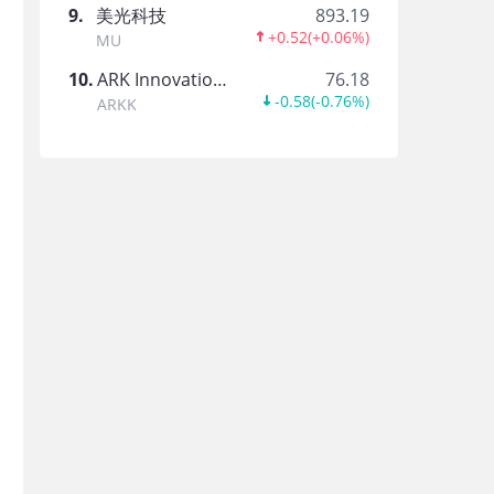
马斯克Form4动态
9
.
美光科技
893.19
+0.52
(
+0.06%
)
MU
交易分享-内部人Form 4追踪
10
.
ARK Innovation ETF
76.18
-0.58
(
-0.76%
)
ARKK
黄仁勋Form4跟踪
交易分享-内部人Form 4追踪
ARKK创新投资追踪
ARK创新基金-交易分享大师号
索罗斯持仓追踪
乔治.索罗斯-交易分享大师号
佩洛西投资追踪
南希.佩洛西-交易分享大师号