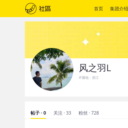
首页
集团介
风之羽L
IP属地：
浙江
帖子 · 0
关注 · 33
粉丝 · 728