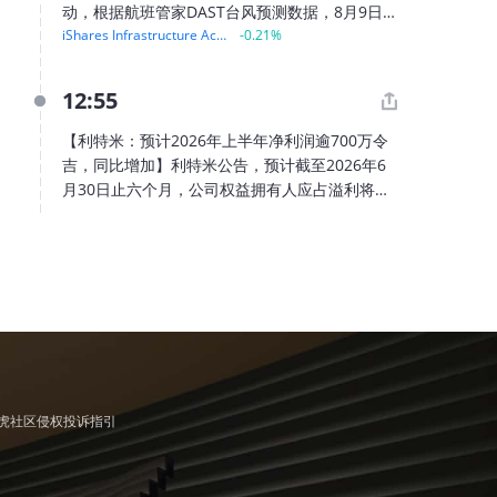
影响，植物油价格指数环比上涨2.0%，创2022年
动，根据航班管家DAST台风预测数据，8月9日至
6月以来新高；受欧洲高温干旱等因素影响，食糖
iShares Infrastructure Active ETF
-0.21%
11日为主要影响时段，单日最多或有25个机场进
价格指数环比上涨5.6%；肉类和乳制品价格分别
入影响范围。其中8月8日影响12个机场，以浙
环比下降2.8%和0.7%。。
江、台湾为主；8月9日增至24个，影响向安徽扩
12:55
展； 8月10日影响25个机场，浙江、安徽最集
中；8月11日覆盖范围最广，波及8省，安徽7个
【利特米：预计2026年上半年净利润逾700万令
机场受影响，南昌、武汉也将进入影响范围； 8
吉，同比增加】利特米公告，预计截至2026年6
月12日台风减弱，影响缩减至15个机场，主要集
月30日止六个月，公司权益拥有人应占溢利将增
中在安徽及周边。重点关注杭州、宁波、温州、
加至逾700万令吉，相对截至2025年6月30日止六
上海浦东、上海虹桥、南京等千万级机场。其中
个月约为520万令吉。董事会认为，有关改善主要
杭州、宁波、温州及上海浦东预计连续受影响3
受惠于成功推出一系列新产品带动收益增加、毛
天。
利随销售增加而上升以及毛利率改善，及与海南
省文昌市之投资有关的项目支出减少。
虎社区侵权投诉指引