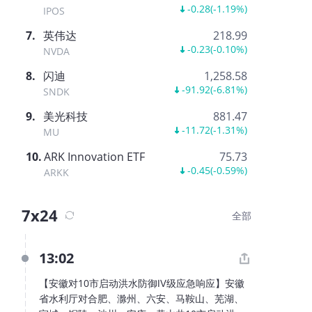
-0.28
(
-1.19%
)
IPOS
7
.
英伟达
218.99
-0.23
(
-0.10%
)
NVDA
8
.
闪迪
1,258.58
-91.92
(
-6.81%
)
SNDK
9
.
美光科技
881.47
-11.72
(
-1.31%
)
MU
10
.
ARK Innovation ETF
75.73
-0.45
(
-0.59%
)
ARKK
7x24
全部
13:02
【安徽对10市启动洪水防御Ⅳ级应急响应】安徽
省水利厅对合肥、滁州、六安、马鞍山、芜湖、