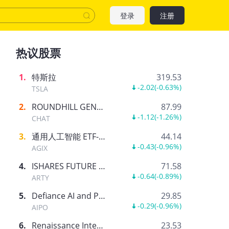
登录
注册
热议股票
1
.
特斯拉
319.53
-2.02
(
-0.63%
)
TSLA
2
.
ROUNDHILL GENERATIVE AI & TECHNOLOGY ETF
87.99
-1.12
(
-1.26%
)
CHAT
3
.
通用人工智能 ETF-AGIX
44.14
-0.43
(
-0.96%
)
AGIX
4
.
ISHARES FUTURE AI & TECH ETF
71.58
-0.64
(
-0.89%
)
ARTY
5
.
Defiance AI and Power Infrastructure ETF
29.85
-0.29
(
-0.96%
)
AIPO
6
.
Renaissance International IPO ETF
23.53