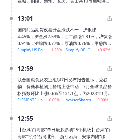
宣城、铜陵、池州、安庆、黄山共10市启动洪水
防御Ⅳ级应急响应。据气象部门预报，今年第13
号台风“白海豚”将于8月9日下午至10日早晨在浙
13:01
江到福建北部沿海地区登陆，并将于10日夜间至
11日早晨经过安徽省与江西省交界处附近。
国内商品期货夜盘开盘涨跌不一，沪银涨
4.45%，沪金涨2.53%，乙二醇涨1.31%，沪镍涨
0.91%，沪锌跌0.77%，原油跌0.76%，甲醇跌
Simplify US Equity PLUS Managed Futures Strategy ETF
+1.28%
Simplify DBi CTA Managed Futures Index ETF
+0.62%
0.56%，铁矿跌0.42%。
12:59
联合国粮食及农业组织7日发布报告显示，受谷
物、食糖和植物油价格上涨带动，7月全球食品价
格指数环比上涨0.6%至131.1点，为2023年1月以
ELEMENTS Linked to the MLCX Biofuels Index Total Return
0.00%
AdvisorShares Restaurant ETF
0.00%
来新高，但较2022年3月历史高点低18.2%。报告
显示，谷物价格指数环比上涨3.4%，其中小麦价
格因黑海地区出口受扰、主要产区高温上涨
12:55
5.8%，玉米价格因美国部分产区高温干旱及能源
价格走强上涨3.6%，大米价格总体稳定。受国际
【台风“白海豚”单日最多影响25个机场】台风“白
原油价格上涨带动棕榈油和豆油价格走高等因素
海豚”将沿“台湾北部—浙江沿海—安徽内陆”移