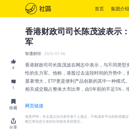
首页
集团介
香港财政司司长陈茂波表示：
军
智通财经
2025-07-06
香港财政司司长陈茂波在网志中表示，与不同类型资
4
性的生力军。他称，港股过去这段时间的升势中，
显著增大，ETP更是便利产品创新的其中一种模式
1
相关成交额占整体大市比率，由5年前的不足5%，增至
网页链接
收藏
免责声明：本文观点仅代表作者个人观点，不构成本平台的投资建议
赖文章信息引发的任何损失承担责任。
分享