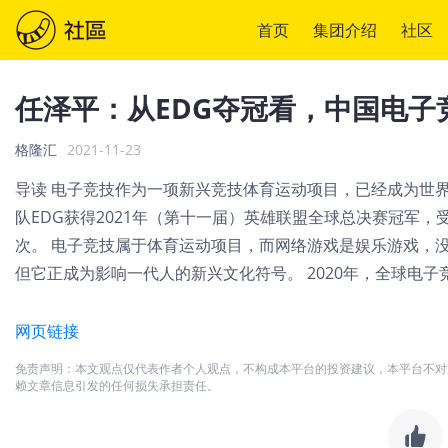
首页
集团介绍
社区
任泽平：从EDG夺冠看，中国电子
格隆汇
2021-11-23
导读 电子竞技作为一项新兴竞技体育运动项目，已经成为世界
队EDG获得2021年（第十一届）英雄联盟全球总决赛冠军，
次。 电子竞技属于体育运动项目，而网络游戏是娱乐游戏，
但它正成为影响一代人的新兴文化符号。 2020年，全球电子竞
网页链接
免责声明：本文观点仅代表作者个人观点，不构成本平台的投资建议，本平台不对
赖文章信息引发的任何损失承担责任。