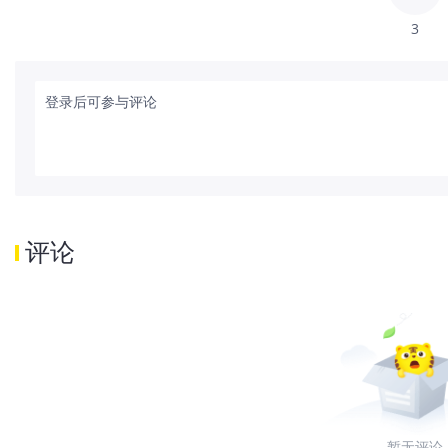
3
登录后可参与评论
评论
暂无评论