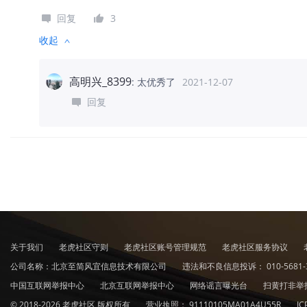
回复
3
收起
高明兴_8399
:
太优秀了
2021-12-07
回复
关于我们
老虎社区守则
老虎社区账号管理规范
老虎社区服务协议
公司名称：北京至简风宜信息技术有限公司
违法和不良信息投诉：
010-5681-
中国互联网举报中心
北京互联网举报中心
网络谣言曝光台
扫黄打非举
© 2018-2026 老虎社区 版权所有
营业执照：
91110105MA01A4U55R
I