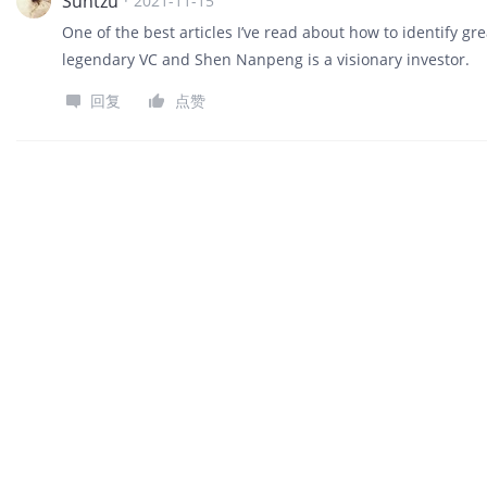
Suntzu
·
2021-11-15
One of the best articles I’ve read about how to identify g
legendary VC and Shen Nanpeng is a visionary investor.
回复
点赞