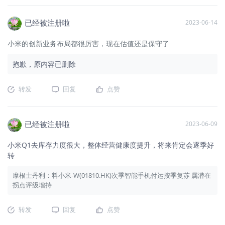
已经被注册啦
2023-06-14
小米的创新业务布局都很厉害，现在估值还是保守了
抱歉，原内容已删除
转发
回复
点赞
已经被注册啦
2023-06-09
小米Q1去库存力度很大，整体经营健康度提升，将来肯定会逐季好
转
摩根士丹利：料小米-W(01810.HK)次季智能手机付运按季复苏 属潜在
拐点评级增持
转发
回复
点赞