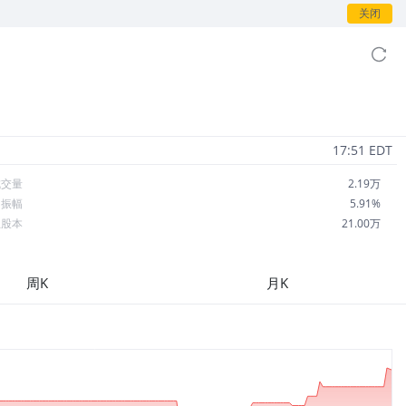
关闭
17:51 EDT
成交量
2.19万
日振幅
5.91%
总股本
21.00万
流通股本
21.00万
每股收益
0.00
周K
月K
市盈率
--
OA
--