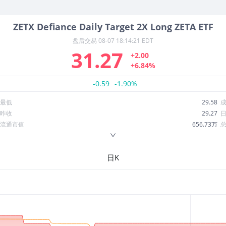
ZETX
Defiance Daily Target 2X Long ZETA ETF
盘后交易
08-07 18:14:21 EDT
31.27
+2.00
+6.84%
-0.59
-1.90%
最低
29.58
昨收
29.27
流通市值
656.73万
换手率
10.41%
ROE
--
日K
52周最低
11.82
股息收益率
0.00
R