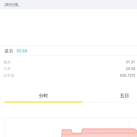
情。
盘后
30.68
最高
31.31
今开
29.58
总市值
656.73万
成交额
66.64万
市净率
--
分时
五日
52周最高
35.77
股息
0.00