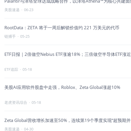
Palantir与泽塔全球达成战略合作，以泽塔Athena™为核心共
美股速递
·
06-23
RootData：ZETA 将于一周后解锁价值约 221 万美元的代币
链捕手
·
05-25
ETF日报｜2倍做空Nebius ETF涨逾18%；三倍做空半导体ET
ETF追踪
·
05-18
美股AI应用软件股盘中走强，Roblox、Zeta Global涨超10%
老虎资讯综合
·
05-18
Zeta Global营收增长加速至50%，连续第19个季度实现“超预期并
美股速递
·
04-30