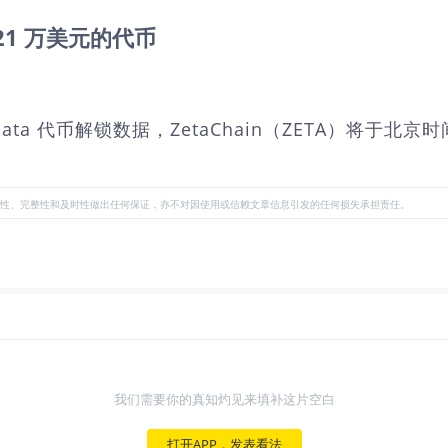
221 万美元的代币
tData 代币解锁数据，ZetaChain（ZETA）将于北京时
性、完整性和及时性做出任何保证，亦不对因使用或信赖文章信息引发的任何损失承担责任。
我们需要你的真知灼见来填补这片空白
打开APP，发表看法