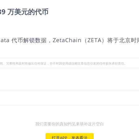
239 万美元的代币
tData 代币解锁数据，ZetaChain（ZETA）将于北京时
性、完整性和及时性做出任何保证，亦不对因使用或信赖文章信息引发的任何损失承担责任。
我们需要你的真知灼见来填补这片空白
打开APP，发表看法