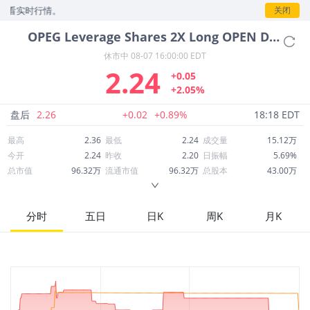
看实时行情。
关闭
OPEG
Leverage Shares 2X Long OPEN Daily ETF
休市中
08-07 16:00:00 EDT
2.24
+0.05
+2.05%
盘后
2.26
+0.02
+0.89%
18:18 EDT
最高
2.36
最低
2.24
成交量
15.12万
今开
2.24
昨收
2.20
日振幅
5.69%
总市值
96.32万
流通市值
96.32万
总股本
43.00万
成交额
34.74万
换手率
35.16%
流通股本
43.00万
市净率
--
ROE
--
每股收益
0.00
分时
五日
日K
周K
月K
52周最高
16.86
52周最低
2.14
市盈率
--
股息
0.00
股息收益率
0.00
ROA
--