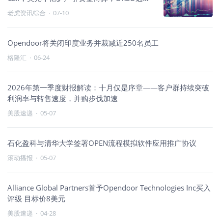
Call异动
老虎资讯综合
·
07-10
Opendoor将关闭印度业务并裁减近250名员工
格隆汇
·
06-24
2026年第一季度财报解读：十月仅是序章——客户群持续突破
利润率与转售速度，并购步伐加速
美股速递
·
05-07
石化盈科与清华大学签署OPEN流程模拟软件应用推广协议
滚动播报
·
05-07
Alliance Global Partners首予Opendoor Technologies Inc买入
评级 目标价8美元
美股速递
·
04-28