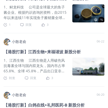
荐人整体业绩还行吧。 一共有8名基石投资者，包括施罗德、
1、鲟龙科技 公司是全球最大的鱼子
Aspex、信安资金管理、景林资产、高瓴资本、瑞银资管新加
酱企业。根据灼识咨询的资料，自2015
坡、国海富兰克林、简街资本、泰康人寿、WT Asset
年以来连续11年实现鱼子酱销量全球第
Management、惠理基金；基石共认购2.95亿美元，占总发行
一名。2021年至2025年，我们的鱼子
1
回复
3
数的49.9%，基石占比很高。 2025年，全球移动充电产品行
酱销量持续占据全球鱼子酱市场的30%
业的市场参与者数量超过1,000家。全球移动充电产品市场相对
以上，于2025年达致36.1%，超过全球
分散，按收入计算，2025年前五大企业合计占据15.2%的市场
第二大企业的四倍以上。历经20余年的
小散老俞
06-22
份额。2025年，按收入计算，安克创新在全球移动充电产品领
行业经验和发展，我们成功构建了覆盖
域排名第一。 公司从2023~2025年的营收分别是175.07
鲟鱼育种与养殖、鱼子酱加工、销售及
【港股打新】江西生物+来福谐波 新股分析
亿、247.1亿、305.14亿，2025年营收同比增长23.49%；
品牌营销于一体的鲟鱼和鱼子酱价值
2023~2025年的净利润分别是16.94亿、22.11亿、26.17亿，
链。我们创立了国际鱼子酱品牌卡露
1、江西生物 江西生物是人用破伤风
2025年的
伽。我们以持续的技术进步为驱动力，
抗毒素全球与国内双龙头，国内市占率
矢志为全球消费者提供高端鱼子酱产
65.8%、全球 45.8%，产品出口亚非三
品。 公司6月22日开始招股，招股价
十多国，几乎包揽国内该品类全部出口
转发
回复
3
75.5港元，每手股数100股，最低认购
量。企业打通马匹养殖、血浆采集、制
7626.14港元，市值82.21亿港元，发行
剂生产全产业链，布局人用抗蛇毒血
数量1633.29万股，属于禽畜肉类行
清、兽用生物制品多条管线，拥有行业
小散老俞
06-20
业，有绿鞋。 保荐人是中信证券和中
领先的 GMP 规模化生产基地与自研技
信建投，中信证券近2年保荐过的项目首
术优势。 公司6月22日开始招股，招
【港股打新】白鸽在线+礼邦医药-B 新股分析
日上涨率是80.7%，中信建投近2年保荐
股价9.33~13.06港元，每手股数500