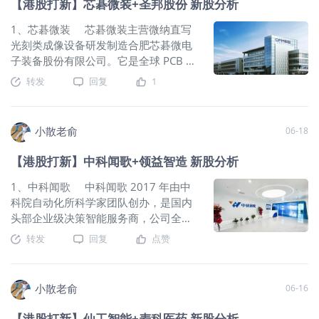
【港股打新】芯碁微装+圣邦股份 新股分析
10%，不设回拨机制。目前申购倍数是
2. LP和柯家琪先生；基石合计共认购
2030 年产量跻身亚洲前列 公司6月
4.12倍，申购人气一般。主要还是因为
2000万港元，占总发行数的3.34%，基
17日开始招股，招股价≤26港元，每手
1、芯碁微装 芯碁微装主营微纳直写
新股太多了，前面的打新资金还没释
石占比较低。 公司从2023~2025年
股数100股，最低认购2686.82港元，市
光刻类成像设备研发制造合肥芯碁微电
放。总共有7247手，货很少，中签率极
的营收分别是6.6亿、9.14亿、12.27
值391.85亿港元，发行数量8966.86万
子装备股份有限公司。它是全球 PCB 直
低。 申购策略： 中国最大的人用破伤
亿，2025年营收同比增长34.23%；
股，属于黄金及贵金属行业，有绿鞋。
接成像设备龙头，也是全球唯一产品覆
转发
回复
1
风抗毒素提供商和出口商，保荐人
2023~2025年的净利润分别是-1718
保荐人是瑞银和中信证券，瑞银近2年
盖 PCB、IC 载板、先进封装、掩膜版四
万、-2771.2万、-4666.9万，2025年的
保荐的项目首日上涨率是66.66%，中信
大领域的直写光刻设备厂商。公司以自
净利润同比增长-68.41%。 按发行价
证券近2年保荐的项目首日上涨率是
主光刻技术实现国产替代，下游覆盖头
小散老俞
06-18
中位数计算，57.52亿港元市值发行
80.7%，保荐人整体业绩还不错。 一共
部电路板与半导体企业，同时持续发力
5.98亿，发行比例是10.4%，基石锁定
有11名基石投资者，包括平安资产管
先进封装等高增长半导体赛道。 公司
【港股打新】中科闻歌+领益智造 新股分析
3.34%，那么流通盘是5.78亿。 本次
理、万国、嘉能可、摩科瑞、托克集
6月17日开始招股，招股价
发行采用港股ipo新规的机制B，公开发
团、开元矿业、广发基金、中伟股份、
240.09~252.73港元，每手股数50股，
1、中科闻歌 中科闻歌 2017 年由中
售初始份额是10%，不设回拨机制。目
Orix、Wind Sabre、DAMSIMF；基石
最低认购12763.94港元，市值347.12
科院自动化所科学家团队创办，是国内
前申购倍数是4.07倍，申购人气比较
合计共认购1.52亿美元，占总发行数的
亿~365.4亿港元，发行数量1283.87万
头部企业级决策智能服务商，公司全栈
差。总共有16673手，货很少，中签率
49.94%，基石占比基本到顶了。 公
股，属于半导体设备与材料行业，有绿
自研 DIOS 决策智能操作系统、雅意行
转发
回复
点赞
会很低。 申购策略：
司从2023~2025年的营收分别是139.4
鞋。 保荐人是中金公司，近2年保荐
业大模型与 Decitron 决策机，主打多语
万、175万、13.2万，2025年营收同比
的项目首日上涨率是71.83%，保荐人整
言、跨模态数据分析与事件推演，侧重
增长-92.46%；2023~2025年的净利润
体业绩还不错。 一共有19名基石投资
私有化、高合规政企场景。面向媒宣、
小散老俞
06-16
分别是-683.7万、-1270万、-2749.4
者，包括合肥建汇、芯耀投资、晶合集
安全、政务、金税、商业五大领域提供
万，2025年的净利润同比增
成香港、摩根大通资管亚太、胜宏科技
整套 AI 解决方案，服务上千家政企单
【港股打新】仙工智能+麦科医药 新股分析