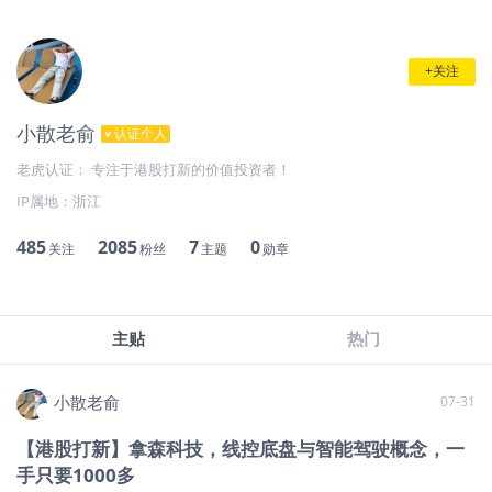
+关注
小散老俞
认证个人
老虎认证： 专注于港股打新的价值投资者！
IP属地：
浙江
485
2085
7
0
关注
粉丝
主题
勋章
主贴
热门
小散老俞
07-31
【港股打新】拿森科技，线控底盘与智能驾驶概念，一
手只要1000多