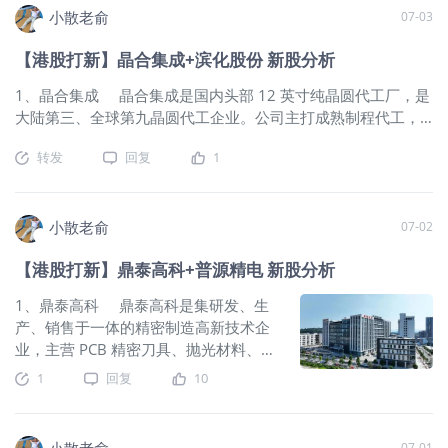
18 座堆场，总箱容约 8.3 万 TEU，客户
IDG 资本、玖壹投资亚洲、WT 资产管
第二种情况。 问题是，在这片无人问津的板块里，怎么找到真
小散老俞
07-03
以船公司、集装箱租赁企业为主。 公司
理、奇点资产、泰仁、Hao基金、骏利
正值得买的那一个？ 我最近花了不少时间在研究一家叫车车科
6月30日开始招股，招股价2.2~2.68港
资本、阿里巴巴、腾讯、加拿大养老金
【港股打新】晶合集成+滨化股份 新股分析
技的公司。 它做的事情，很容易被低估。 它是一家新能源车险
元，每手股数2000股，最低认购
计划投资委员会、橡树资本、CP 黑龙基
的数字化基础设施提供商。 一个基础设施公司，它的价值体现
5414.05港元，市值9.65亿~11.75亿港
1、晶合集成 晶合集成是国内头部 12 英寸纯晶圆代工厂，是
金、周大福、阿索斯资本、TAL 基金、
在系统被嵌入之后的每一天。系统越稳定、数据越积累、模型
元，发行数量5160万股，属于印刷及包
大陆第三、全球第九晶圆代工企业。公司主打成熟制程代工，
伯克希尔投资实体、泛大西洋投资集
越精准，它在产业链里的位置就越核心。 车车科技属于后者。
装行业，有绿鞋，无基石。 保荐人是华
覆盖 150nm 至 40nm，28nm 平台已完成研发试产，全球显示
团、华登科技；基石阵容豪华，共认购
它把保险交易系统直接嵌进了特斯拉、小鹏、理想、小米等18
转发
回复
1
富建业和同人融资，华富建业近2年没有
驱动芯片 DDIC 代工规模排名第一。业务涵盖 DDIC、CIS 图像
34.5亿美元，占总发行数的49.12%，基
家车企的App底层。不是外链跳转，而是系统级深度集成。 这
保荐过项目，同人融资近2年也只保荐过
传感器、电源管理芯片等，产品广泛用于消费电子、车载、工
石占比很高。 按2025年光互连收入计，
意味着车主在车企App里完成投保、续保、理赔——底层全是车
2个项目，首日表现是一涨一跌。，保荐
控，同步扩产产能推进多品类国产替代。 公司6月30日开始
中际旭创是全球最大的光互连解决方案
车科技的系统在跑。 每一张保单，每一次续保，每一条理赔记
人整体业绩一般。 公司从2023~2025年
招股，招股价30~32.3港元，每手股数100股，最低认购
小散老俞
07-02
提供商，2025年占整体光互连解决方案
录，都在给它的数据库添砖加瓦。 数据多了，喂给AI定价模
的营收分别是1.56亿、1.65亿、1.49
3262.57港元，市值667.13亿~718.27亿港元，发行数量2.16
市场的21.2%，并进一步提升了其在高
型，模型就越来越准。 模型越准，险企越依赖它来做新能源车
【港股打新】鼎泰高科+普源精电 新股分析
亿，2025年营收同比增长-9.61%；
亿股，属于工业零件及器材行业，有绿鞋。 保荐人是中金公
速（400G及以上）数通光互连解决方案
险定价。 险企越依
2023~2025年的净利润分别是837万、
司，近2年保荐过的项目首日上涨率是74.35%，保荐人整体业
市场的领
1、鼎泰高科 鼎泰高科是集研发、生
1161.8万、1326.6万，2025年的净利
绩还不错。 一共有20名基石投资者，包括泰康人寿、广发基
产、销售于一体的精密制造高新技术企
润同比增长14.18%。 按发行价中位数
金、汇添富、工银理财、中邮理财、嘉实国际资产管理、上海
业，主营 PCB 精密刀具、抛光材料、数
计算10.7亿港元市值发行1.26亿，发行
高毅、高瓴、常春藤基金、Verition、保银资管、大成国际、
控装备与功能膜材料四大品类广东鼎泰
1
回复
10
比例是11.78%，无基石锁定，那么1.26
Perseverance Asset、NGS Super、WT Asset Management；
高科技术股份有限公司。公司是全球
亿全部都是流通盘。 本次发行采用港股
基石阵容豪华，共认购4.3亿美元，占总发行数的49.92%，基
PCB 钻针龙头，钻针全球销量市占率近
ipo新规的机制B，公开发售初始份额是
石占比很高。 公司从2023~2025年的营收分别是71.83亿、
30%，产能规模行业第一，自研超九成
10%，不设回拨机制。目前申购倍数是
91.2亿、103.88亿，2025年营收同比增长13.91%；
小散老俞
07-01