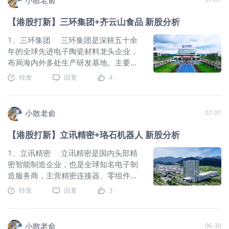
生产设备，掌握 0.01 毫米级超微钻核心
13.9倍，申购人气还可以。总共有2580
2023~2025年的净利润分别是1.19亿、4.82亿、4.88亿，
工艺。产品服务 AI 服务器、消费电子、
【港股打新】三环集团+齐云山食品 新股分析
手，货很少，中签率极低。 申购策略：
2025年的净利润同比增长-3.26%。 按发行价中位数计算
新能源汽车等赛道，客户覆盖全球九成
永康控股是新加坡第一大集装箱堆场运
692.7亿港元市值发行67.28亿，发行比例是9.71%，基石锁定
头部 PCB 厂商。 公司6月30日开始
1、三环集团 三环集团是深耕五十余
营商，东南亚第二。保荐人是华富建业
49.92%，那么流通盘是33.69亿。 晶合集成早就在A股上
招股，招股价≤380港元，每手股数100
年的全球先进电子陶瓷材料龙头企业，
和同人融资，保荐人整体业绩一般。
市，这次是在港股双重上市，A股股价目
股，最低认购38383.24港元，市值
布局海内外多处生产研发基地。主要是
2025年的净利润同比增长14.18%，公
≤1611.37亿港元，发行数量1263.2万
做特殊工业陶瓷，不靠普通碗碟，专门
转发
回复
4
司业绩还过的去。本次发行采用机制B，
股，属于数码解决方案服务行业，无绿
生产手机、服务器、光纤、芯片里耐高
公开发售初始份额是10%，流通盘是
鞋。 保荐人是中信证券和汇丰，中信
温、绝缘的陶瓷小零件，从陶瓷粉末到
1.26亿，目前申购人气还可以。总共有
证券近2年保荐过的项目首日上涨率是
成品零件全流程自己搞定。两大核心赚
2580手，货很少，中签率极低。这是一
小散老俞
07-01
79.66%，汇丰高盛亚洲近2年就保荐过
钱产品：一是光纤接头里的陶瓷插芯，
只小票，在港股同行业中估值也不便
一个项目，首日是上涨的，保荐人整体
全球大半光纤都用它；二是 MLCC 电
【港股打新】立讯精密+珞石机器人 新股分析
宜，就看有没有人炒作了，整体质地一
业绩不错。 一共有17名基石投资者，
容，俗称电子大米，手机、新能源车、
般，也很难中签，本人计划小打几手意
包括高瓴、中信产业基金、ASPEX
AI 服务器里密密麻麻都要装，现在国产
1、立讯精密 立讯精密是国内头部精
思一下就行！ 本人的言论仅代表个人观
MASTER FUND、云锋基金、霸菱资
高端电容主力就是它。 公司6月30日
密智能制造企业，也是全球知名电子制
点，不构成任何投资依据，股市有风
产、千禧年对冲基金、ATHOS
开始招股，招股价≤100.3港元，每手股
造服务商，主营精密连接器、零组件与
CAPITAL、HEL VED MASTER FUND、
数100股，最低认购10131.16港元，市
整机一体化代工服务立讯精密。公司以
转发
回复
3
VERITION MULTI-STRATEGY、IFUND
值≤1993.83亿港元，发行数量7136.43
消费电子为基本盘，深度服务苹果等头
SPC – Vision IX SP、Martis Fund,
万股，属于电子零件行业，有绿鞋。
部品牌，同时大力拓展汽车电子、AI 通
L.P.、易方达、泰康人寿、胜宏科技、建
保荐人是银河国际，近两年只保荐过2个
信算力业务，形成多赛道增长格局，汽
小散老俞
06-30