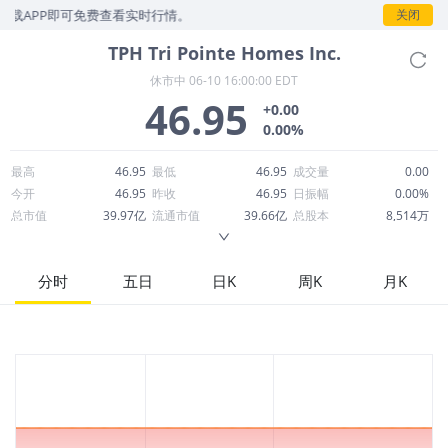
载APP即可免费查看实时行情。
关闭
TPH
Tri Pointe Homes Inc.
休市中
06-10 16:00:00 EDT
46.95
+0.00
0.00%
最高
46.95
最低
46.95
成交量
0.00
今开
46.95
昨收
46.95
日振幅
0.00%
总市值
39.97亿
流通市值
39.66亿
总股本
8,514万
成交额
0.00
换手率
0.00%
流通股本
8,448万
市净率
1.21
ROE
5.55%
每股收益
2.11
分时
五日
日K
周K
月K
52周最高
46.99
52周最低
28.72
市盈率
22.24
股息
0.00
股息收益率
0.00
ROA
3.41%