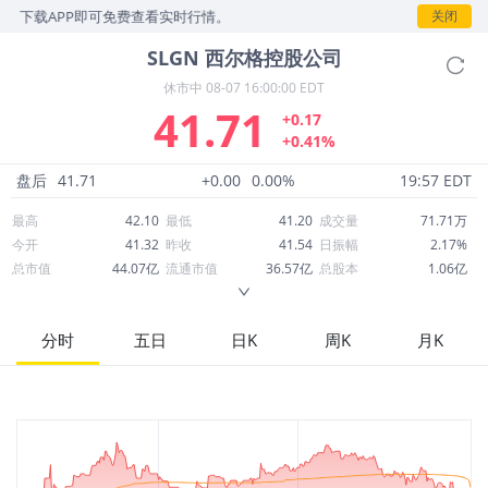
，下载APP即可免费查看实时行情。
关闭
SLGN
西尔格控股公司
休市中
08-07 16:00:00 EDT
41.71
+0.17
+0.41%
盘后
41.71
+0.00
0.00%
19:57 EDT
最高
42.10
最低
41.20
成交量
71.71万
今开
41.32
昨收
41.54
日振幅
2.17%
总市值
44.07亿
流通市值
36.57亿
总股本
1.06亿
成交额
2,997万
换手率
0.82%
流通股本
8,768万
市净率
1.85
ROE
11.75%
每股收益
2.55
分时
五日
日K
周K
月K
52周最高
49.55
52周最低
35.68
市盈率
16.36
股息
0.82
股息收益率
0.02
ROA
4.24%