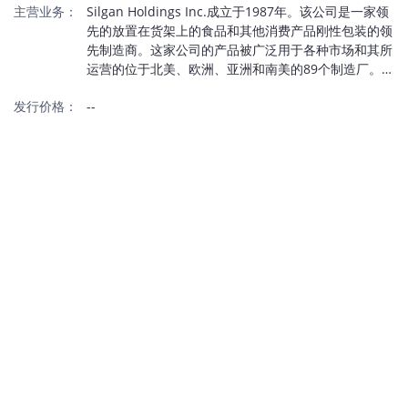
主营业务：
Silgan Holdings Inc.成立于1987年。该公司是一家领
先的放置在货架上的食品和其他消费产品刚性包装的领
先制造商。这家公司的产品被广泛用于各种市场和其所
运营的位于北美、欧洲、亚洲和南美的89个制造厂。这
家公司的产品包括：钢、铝制容器和宠物食品的铝制容
发行价格：
--
器以及普线产品；金属、负荷材料和塑料真空包装的食
品、饮料。乳制品和果汁产品的瓶盖、定制的塑料容
器、个人护理产品、食品、保健、医药、日用和化工用
品、宠物护理、农业化工、汽车海洋化工产品的管道和
密封。这家公司利用其高质量、出色的服务和技术支
持、生产成本低、强大的长期客户关系和其借助广泛的
低于覆盖来接近客户等优势成为这些市场的领导者。这
家公司有44个金属容器制造厂，分别位于美国、欧洲和
亚洲，同时还包括一些在东方国家进行运作的新工厂。
此外这家公司认为他们有行业内最综合性的设备。这家
公司也是一家世界领先的视频、饮料的金属、复合材料
和塑料密封的制造商。该公司在真空密封的领带地位是
由其为客户提供好的质量、服务和技术支持决定的。这
家公司的密封业务为消费者提供各种广泛的金属、复合
材料和塑料真空密封容器来确保密封的质量和安全还有
国家的封盖/密封设备及检测系统来配合其产品线。此