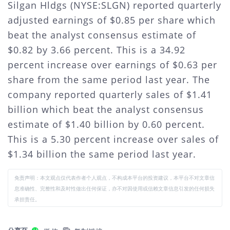
Silgan Hldgs (NYSE:SLGN) reported quarterly
adjusted earnings of $0.85 per share which
beat the analyst consensus estimate of
$0.82 by 3.66 percent. This is a 34.92
percent increase over earnings of $0.63 per
share from the same period last year. The
company reported quarterly sales of $1.41
billion which beat the analyst consensus
estimate of $1.40 billion by 0.60 percent.
This is a 5.30 percent increase over sales of
$1.34 billion the same period last year.
免责声明：本文观点仅代表作者个人观点，不构成本平台的投资建议，本平台不对文章信
息准确性、完整性和及时性做出任何保证，亦不对因使用或信赖文章信息引发的任何损失
承担责任。