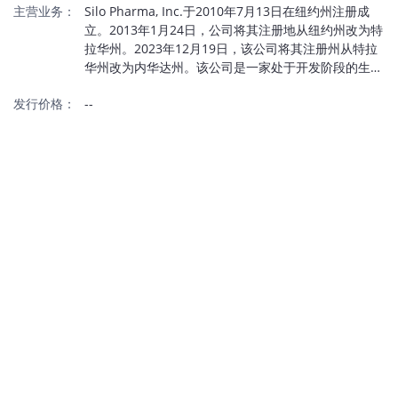
主营业务：
Silo Pharma, Inc.于2010年7月13日在纽约州注册成
立。2013年1月24日，公司将其注册地从纽约州改为特
拉华州。2023年12月19日，该公司将其注册州从特拉
华州改为内华达州。该公司是一家处于开发阶段的生物
制药和加密货币公司，专注于开发针对创伤后应激障
发行价格：
--
碍、应激性焦虑症、纤维肌痛和中枢神经系统疾病等未
满足需求的新型疗法。其主要项目SPC-15是一种用于
治疗创伤后应激障碍和应激性焦虑症的鼻内候选药物。