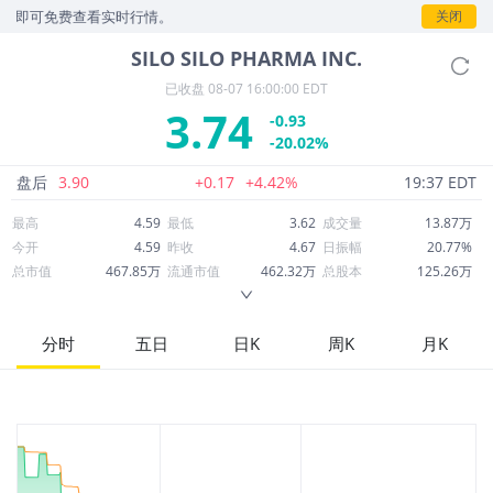
P即可免费查看实时行情。
关闭
SILO
SILO PHARMA INC.
已收盘
08-07 16:00:00 EDT
3.74
-0.93
-20.02%
盘后
3.90
+0.17
+4.42%
19:37 EDT
最高
4.59
最低
3.62
成交量
13.87万
今开
4.59
昨收
4.67
日振幅
20.77%
总市值
467.85万
流通市值
462.32万
总股本
125.26万
成交额
56.70万
换手率
11.21%
流通股本
123.78万
市净率
0.82
ROE
-99.94%
每股收益
-6.80
分时
五日
日K
周K
月K
52周最高
15.15
52周最低
3.32
市盈率
-0.55
股息
0.00
股息收益率
0.00
ROA
-46.26%