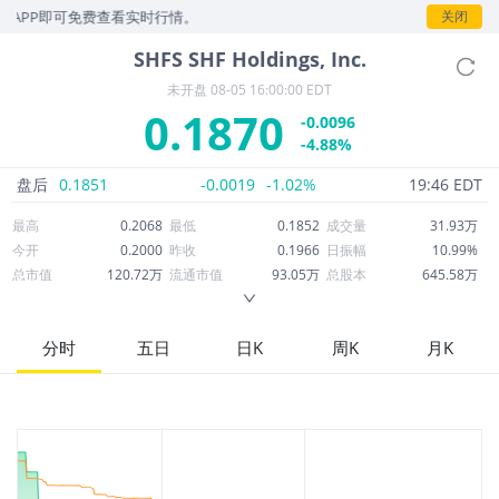
APP即可免费查看实时行情。
关闭
SHFS
SHF Holdings, Inc.
未开盘
08-05 16:00:00 EDT
0.1870
-0.0096
-4.88%
盘后
0.1851
-0.0019
-1.02%
19:46 EDT
最高
0.2068
最低
0.1852
成交量
31.93万
今开
0.2000
昨收
0.1966
日振幅
10.99%
总市值
120.72万
流通市值
93.05万
总股本
645.58万
成交额
6.31万
换手率
6.42%
流通股本
497.61万
市净率
0.18
ROE
-229.75%
每股收益
-0.95
分时
五日
日K
周K
月K
52周最高
9.19
52周最低
0.1657
市盈率
-0.20
股息
0.00
股息收益率
0.00
ROA
-27.87%